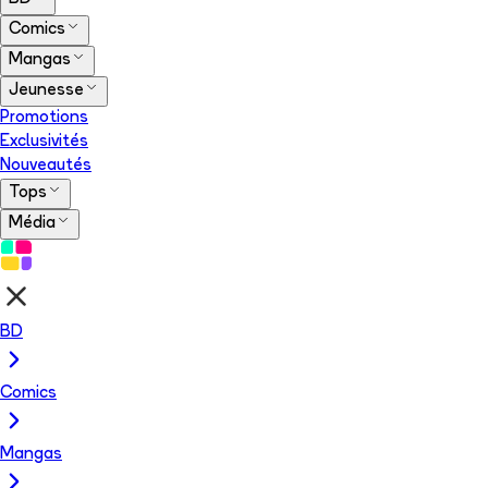
Comics
Mangas
Jeunesse
Promotions
Exclusivités
Nouveautés
Tops
Média
BD
Comics
Mangas