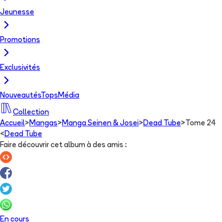
Jeunesse
Promotions
Exclusivités
Nouveautés
Tops
Média
Collection
Accueil
>
Mangas
>
Manga Seinen & Josei
>
Dead Tube
>
Tome 24
<
Dead Tube
Faire découvrir cet album à des amis
:
En cours