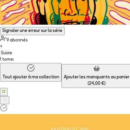
Signaler une erreur sur la série
9
abonné
s
+
Suivie
1 tome:
Tout ajouter à
ma collection
Ajouter les manquants au panier
(
24,00 €
)