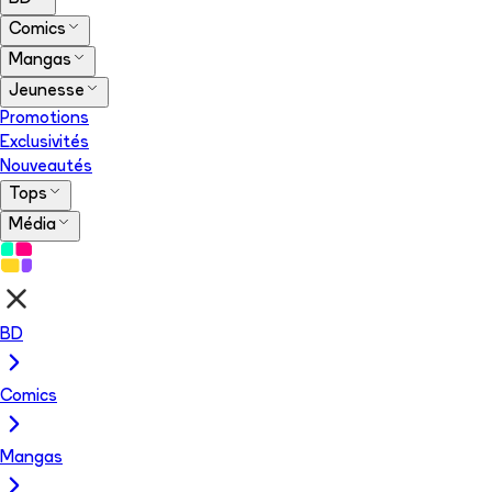
Comics
Mangas
Jeunesse
Promotions
Exclusivités
Nouveautés
Tops
Média
BD
Comics
Mangas