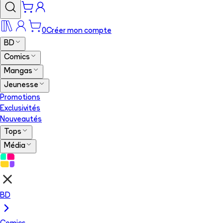
0
Créer mon compte
BD
Comics
Mangas
Jeunesse
Promotions
Exclusivités
Nouveautés
Tops
Média
BD