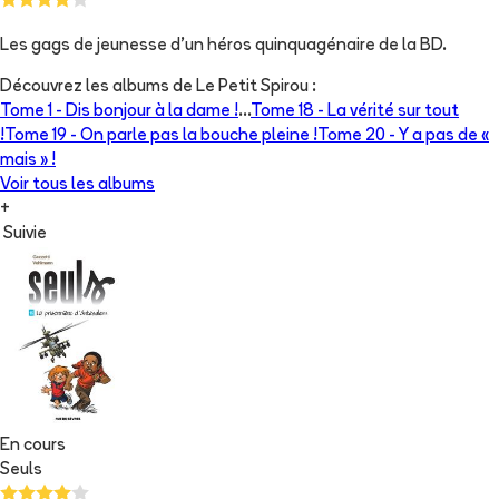
Les gags de jeunesse d'un héros quinquagénaire de la BD.
Découvrez les albums de
Le Petit Spirou
:
Tome 1 -
Dis bonjour à la dame !
...
Tome 18 -
La vérité sur tout
!
Tome 19 -
On parle pas la bouche pleine !
Tome 20 -
Y a pas de «
mais » !
Voir tous les albums
+
Suivie
En cours
Seuls