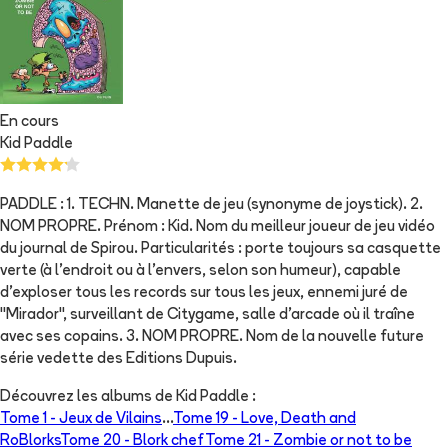
En cours
Kid Paddle
PADDLE : 1. TECHN. Manette de jeu (synonyme de joystick). 2.
NOM PROPRE. Prénom : Kid. Nom du meilleur joueur de jeu vidéo
du journal de Spirou. Particularités : porte toujours sa casquette
verte (à l'endroit ou à l'envers, selon son humeur), capable
d'exploser tous les records sur tous les jeux, ennemi juré de
"Mirador", surveillant de Citygame, salle d'arcade où il traîne
avec ses copains. 3. NOM PROPRE. Nom de la nouvelle future
série vedette des Editions Dupuis.
Découvrez les albums de
Kid Paddle
:
Tome 1 -
Jeux de Vilains
...
Tome 19 -
Love, Death and
RoBlorks
Tome 20 -
Blork chef
Tome 21 -
Zombie or not to be