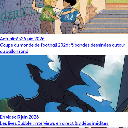
Actualités
26 juin 2026
Coupe du monde de football 2026 : 5 bandes dessinées autour
du ballon rond
En vidéo
19 juin 2026
Les lives Bubble : interviews en direct & vidéos inédites