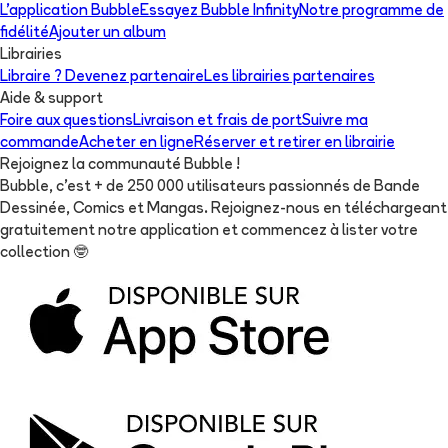
L'application Bubble
Essayez Bubble Infinity
Notre programme de
fidélité
Ajouter un album
Librairies
Libraire ? Devenez partenaire
Les librairies partenaires
Aide & support
Foire aux questions
Livraison et frais de port
Suivre ma
commande
Acheter en ligne
Réserver et retirer en librairie
Rejoignez la communauté Bubble !
Bubble, c'est + de 250 000 utilisateurs passionnés de Bande
Dessinée, Comics et Mangas. Rejoignez-nous en téléchargeant
gratuitement notre application et commencez à lister votre
collection
🤓