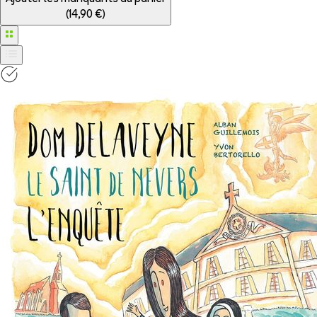
(
14,90 €
)