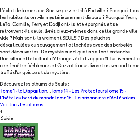
L'éclat de la menace Que se passe-t-il à Fortville ? Pourquoi tous
les habitants ont-ils mystérieusement disparu ? Pourquoi Yvan,
Leïla, Camille, Terry et Dodji ont-ils été épargnés et se
retrouvent-ils seuls, livrés à eux-mêmes dans cette grande ville
vide ? Mais sont-ils vraiment SEULS ? Des peluches
désarticulées ou sauvagement attachées avec des barbelés
sont découvertes. De mystérieux cliquetis se font entendre.
Une silhouette brillant d'étranges éclats apparaît furtivement à
une fenêtre. Vehlmann et Gazzotti nous livrent un second tome
truffé d'angoisse et de mystère.
Découvrez les albums de
Seuls
:
Tome 1 -
la Disparition
...
Tome 14 -
Les Protecteurs
Tome 15 -
L'hôtel au bord du monde
Tome 16 -
La prisonnière d'Antésalem
Voir tous les albums
+
Suivie