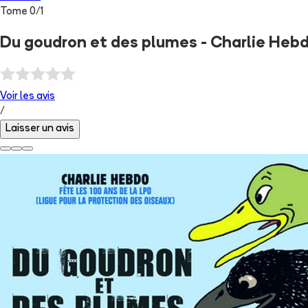
Tome
0
/
1
Du goudron et des plumes - Charlie Hebdo
Voir les
avis
/
Laisser un avis