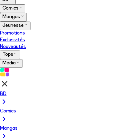
Comics
Mangas
Jeunesse
Promotions
Exclusivités
Nouveautés
Tops
Média
BD
Comics
Mangas