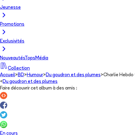
Jeunesse
Promotions
Exclusivités
Nouveautés
Tops
Média
Collection
Accueil
>
BD
>
Humour
>
Du goudron et des plumes
>
Charlie Hebdo f
<
Du goudron et des plumes
Faire découvrir cet album à des amis
:
En cours