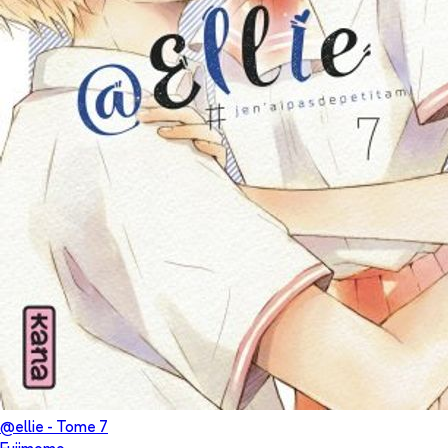
@ellie
- Tome
7