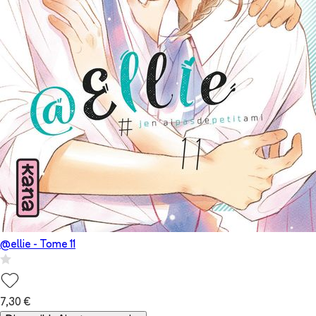
@ellie
- Tome
11
7,30 €