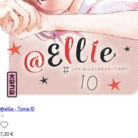
@ellie
- Tome
10
7,30 €