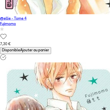
@ellie
- Tome
4
Fujimomo
7,30 €
Disponible
Ajouter au panier