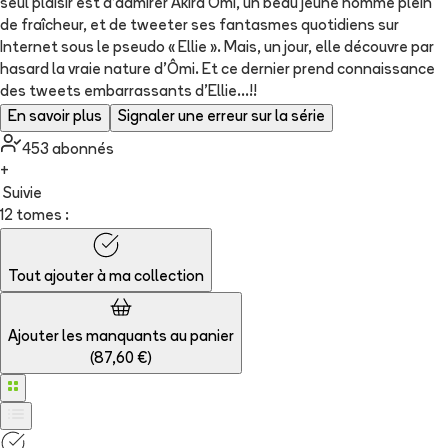
seul plaisir est d’admirer Akira Ômi, un beau jeune homme plein
de fraîcheur, et de tweeter ses fantasmes quotidiens sur
Internet sous le pseudo « Ellie ». Mais, un jour, elle découvre par
hasard la vraie nature d’Ômi. Et ce dernier prend connaissance
des tweets embarrassants d’Ellie…!!
En savoir plus
Signaler une erreur sur la série
453
abonné
s
+
Suivie
12 tomes :
Tout ajouter à
ma collection
Ajouter les manquants au panier
(
87,60 €
)