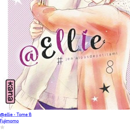
@ellie
- Tome
8
Fujimomo