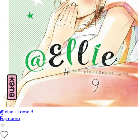
@ellie
- Tome
9
Fujimomo