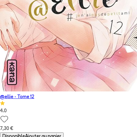
@ellie
- Tome
12
4.0
7,30 €
Disponible
Ajouter au panier