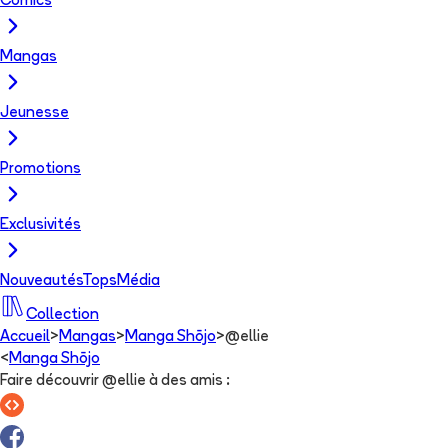
Comics
Mangas
Jeunesse
Promotions
Exclusivités
Nouveautés
Tops
Média
Collection
Accueil
>
Mangas
>
Manga Shōjo
>
@ellie
<
Manga Shōjo
Faire découvrir @ellie à des amis
: