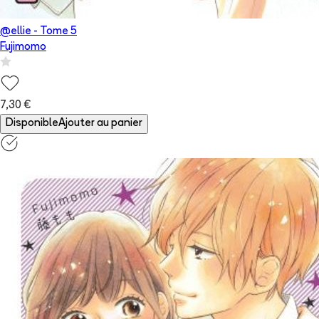
@ellie
- Tome
5
Fujimomo
7,30 €
Disponible
Ajouter au panier