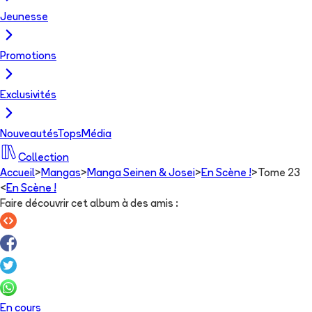
Jeunesse
Promotions
Exclusivités
Nouveautés
Tops
Média
Collection
Accueil
>
Mangas
>
Manga Seinen & Josei
>
En Scène !
>
Tome 23
<
En Scène !
Faire découvrir cet album à des amis
:
En cours