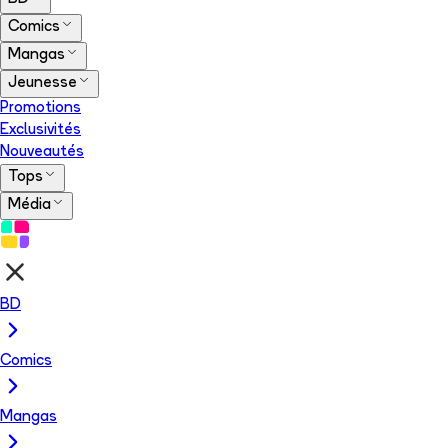
Comics
Mangas
Jeunesse
Promotions
Exclusivités
Nouveautés
Tops
Média
BD
Comics
Mangas