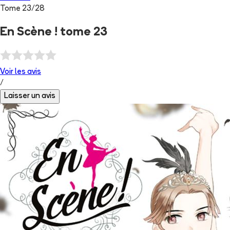
Tome
23
/
28
En Scène ! tome 23
Voir les
avis
/
Laisser un avis