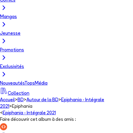
Comics
Mangas
Jeunesse
Promotions
Exclusivités
Nouveautés
Tops
Média
Collection
Accueil
>
BD
>
Autour de la BD
>
Epiphania - Intégrale
2021
>
Epiphania
<
Epiphania - Intégrale 2021
Faire découvrir cet album à des amis
: