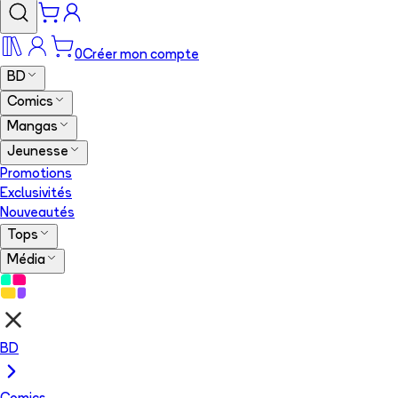
0
Créer mon compte
BD
Comics
Mangas
Jeunesse
Promotions
Exclusivités
Nouveautés
Tops
Média
BD