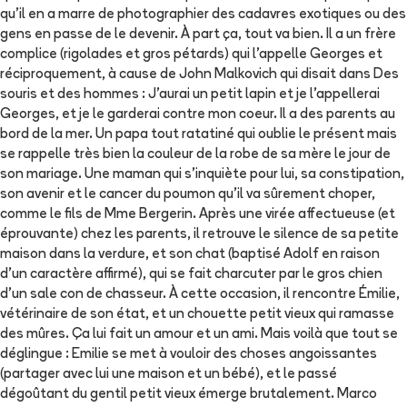
qu'il en a marre de photographier des cadavres exotiques ou des
gens en passe de le devenir. À part ça, tout va bien. Il a un frère
complice (rigolades et gros pétards) qui l'appelle Georges et
réciproquement, à cause de John Malkovich qui disait dans Des
souris et des hommes : J'aurai un petit lapin et je l'appellerai
Georges, et je le garderai contre mon coeur. Il a des parents au
bord de la mer. Un papa tout ratatiné qui oublie le présent mais
se rappelle très bien la couleur de la robe de sa mère le jour de
son mariage. Une maman qui s'inquiète pour lui, sa constipation,
son avenir et le cancer du poumon qu'il va sûrement choper,
comme le fils de Mme Bergerin. Après une virée affectueuse (et
éprouvante) chez les parents, il retrouve le silence de sa petite
maison dans la verdure, et son chat (baptisé Adolf en raison
d'un caractère affirmé), qui se fait charcuter par le gros chien
d'un sale con de chasseur. À cette occasion, il rencontre Émilie,
vétérinaire de son état, et un chouette petit vieux qui ramasse
des mûres. Ça lui fait un amour et un ami. Mais voilà que tout se
déglingue : Emilie se met à vouloir des choses angoissantes
(partager avec lui une maison et un bébé), et le passé
dégoûtant du gentil petit vieux émerge brutalement. Marco