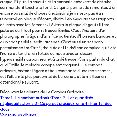
craque. Et puis, la cruauté et la connerie achevant de détruire
son monde, il touche le fond. Ce qui lui permet de remonter. J'ai
encore pas mal de choses à éclaircir si je ne veux pas être
réincarné en plaque d'égout, disait-il en évoquant ses rapports
délicats avec les femmes. Il évitera la plaque d'égout : il fera
juste ce qu'il faut pour retrouver Émilie. C'est l'histoire d'un
photographe fatigué, d'une fille patiente, d'horreurs banales et
d'un chat pénible, écrit Larcenet. C'est aussi un scénario
parfaitement maîtrisé, drôle de cette drôlerie complice qui évite
l'ironie et tendre, en totale osmose avec un dessin
hypersensible au bonheur et à la détresse. (Sans parler du chat
ou d'Emilie, le moindre canapé est craquant.) Le combat
ordinaire, histoire légère et bouleversante d'une renaissance,
est l'album le plus personnel de Larcenet, et le meilleur en
attendant le suivant.
Découvrez les albums de
Le Combat Ordinaire
:
Tome 1 -
Le combat ordinaire
Tome 2 -
Les quantités
négligeables
Tome 3 -
Ce qui est précieux
Tome 4 -
Planter des
clous
Voir tous les albums