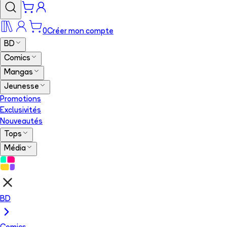
0
Créer mon compte
BD
Comics
Mangas
Jeunesse
Promotions
Exclusivités
Nouveautés
Tops
Média
BD