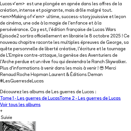
Lucas</em> est une plongée en apnée dans les affres de la
création, intense et poignante, mais drôle malgré tout.
<em>Making of</em> ultime, success-story jouissive et leçon
de cinéma, une ode à la magie de l’enfance et à la
persévérance. Ça y est, l'édition française de Lucas Wars
Episode2 sortira officiellement en librairie le 8 octobre 2025 ! Ce
nouveau chapitre raconte les multiples épreuves de George, sa
quête personnelle de liberté créative, l'écriture et le tournage
de L'Empire contre-attaque, la genèse des Aventuriers de
l'Arche perdue et un rêve fou qui deviendra le Ranch Skywalker.
Plus d'informations à venir dans les mois à venir ! 😎 Merci
Renaud Roche Hopman Laurent & Éditions Deman
#LesGuerresdeLucas
Découvrez les albums de
Les guerres de Lucas
:
Tome 1 -
Les guerres de Lucas
Tome 2 -
Les guerres de Lucas
Voir tous les albums
+
Suivie