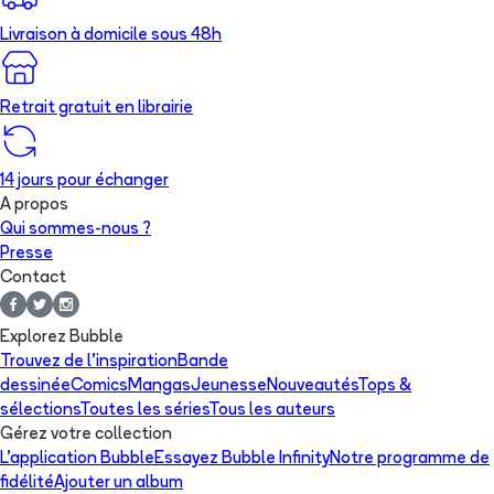
Livraison à domicile sous 48h
Retrait gratuit en librairie
14 jours pour échanger
A propos
Qui sommes-nous ?
Presse
Contact
Explorez Bubble
Trouvez de l'inspiration
Bande
dessinée
Comics
Mangas
Jeunesse
Nouveautés
Tops &
sélections
Toutes les séries
Tous les auteurs
Gérez votre collection
L'application Bubble
Essayez Bubble Infinity
Notre programme de
fidélité
Ajouter un album