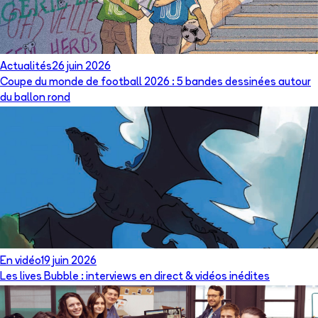
Actualités
26 juin 2026
Coupe du monde de football 2026 : 5 bandes dessinées autour
du ballon rond
En vidéo
19 juin 2026
Les lives Bubble : interviews en direct & vidéos inédites