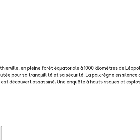
ierville, en pleine forêt équatoriale à 1000 kilomètres de Léopo
réputée pour sa tranquillité et sa sécurité. La paix règne en sile
er est découvert assassiné. Une enquête à hauts risques et expl