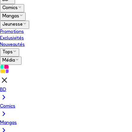
Comics
Mangas
Jeunesse
Promotions
Exclusivités
Nouveautés
Tops
Média
BD
Comics
Mangas