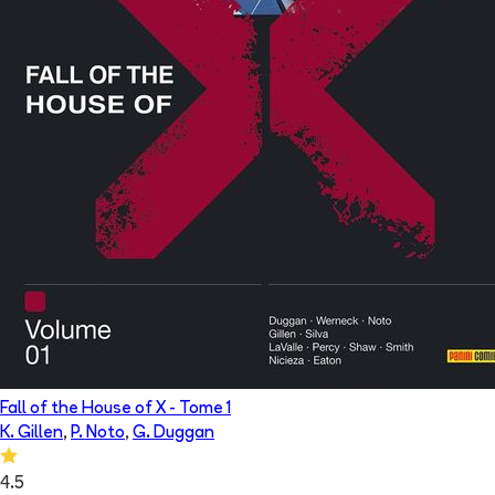
Fall of the House of X
- Tome
1
K. Gillen
,
P. Noto
,
G. Duggan
4.5