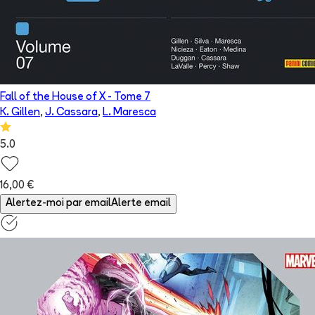
Fall of the House of X
- Tome
7
K. Gillen
,
J. Cassara
,
L. Maresca
5.0
16,00 €
Alertez-moi par email
Alerte email