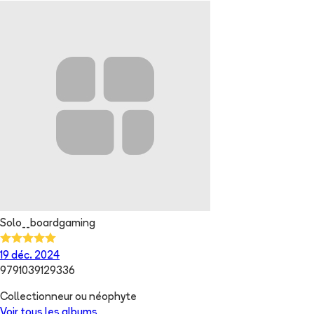
Solo__boardgaming
19 déc. 2024
9791039129336
Collectionneur ou néophyte
Voir tous les albums