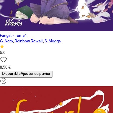
Fangirl
- Tome
1
G. Nam
,
Rainbow Rowell
,
S. Maggs
5.0
11,50 €
Disponible
Ajouter au panier