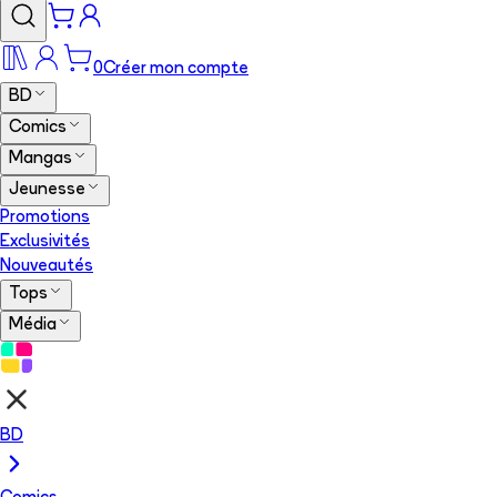
0
Créer mon compte
BD
Comics
Mangas
Jeunesse
Promotions
Exclusivités
Nouveautés
Tops
Média
BD