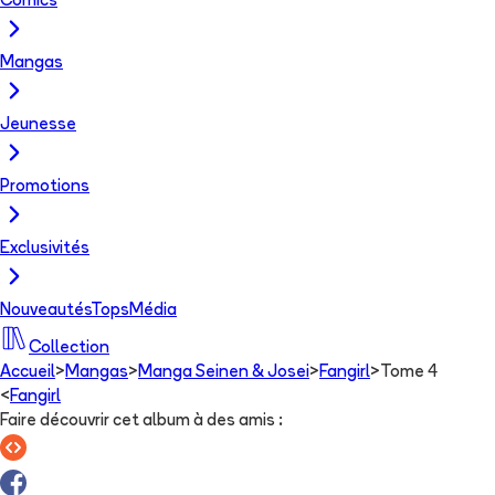
Comics
Mangas
Jeunesse
Promotions
Exclusivités
Nouveautés
Tops
Média
Collection
Accueil
>
Mangas
>
Manga Seinen & Josei
>
Fangirl
>
Tome 4
<
Fangirl
Faire découvrir cet album à des amis
: