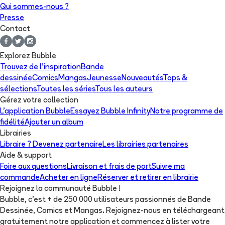
Qui sommes-nous ?
Presse
Contact
Explorez Bubble
Trouvez de l'inspiration
Bande
dessinée
Comics
Mangas
Jeunesse
Nouveautés
Tops &
sélections
Toutes les séries
Tous les auteurs
Gérez votre collection
L'application Bubble
Essayez Bubble Infinity
Notre programme de
fidélité
Ajouter un album
Librairies
Libraire ? Devenez partenaire
Les librairies partenaires
Aide & support
Foire aux questions
Livraison et frais de port
Suivre ma
commande
Acheter en ligne
Réserver et retirer en librairie
Rejoignez la communauté Bubble !
Bubble, c'est + de 250 000 utilisateurs passionnés de Bande
Dessinée, Comics et Mangas. Rejoignez-nous en téléchargeant
gratuitement notre application et commencez à lister votre