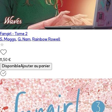
Fangirl
- Tome
2
S. Maggs
,
G. Nam
,
Rainbow Rowell
11,50 €
Disponible
Ajouter au panier