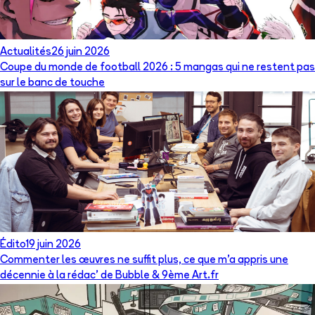
Actualités
26 juin 2026
Coupe du monde de football 2026 : 5 mangas qui ne restent pas
sur le banc de touche
Édito
19 juin 2026
Commenter les œuvres ne suffit plus, ce que m’a appris une
décennie à la rédac’ de Bubble & 9ème Art.fr