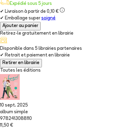
Expédié sous 5 jours
✔
Livraison à partir de 0,10 €
✔
Emballage super
soigné
Ajouter au panier
Retirez-le gratuitement en librairie
Disponible dans
5
librairie
s
partenaire
s
✔
Retrait et paiement en librairie
Retirer en librairie
Toutes les éditions
10 sept. 2025
album simple
9782413088110
11,50 €