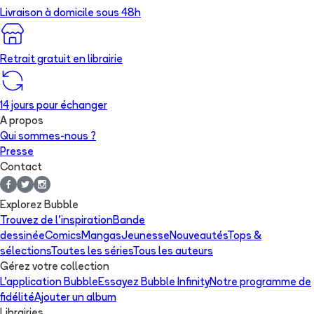
Livraison à domicile sous 48h
Retrait gratuit en librairie
14 jours pour échanger
A propos
Qui sommes-nous ?
Presse
Contact
Explorez Bubble
Trouvez de l'inspiration
Bande
dessinée
Comics
Mangas
Jeunesse
Nouveautés
Tops &
sélections
Toutes les séries
Tous les auteurs
Gérez votre collection
L'application Bubble
Essayez Bubble Infinity
Notre programme de
fidélité
Ajouter un album
Librairies