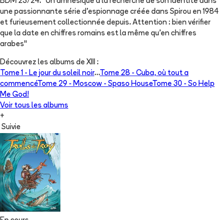
BDM 23/24: "Un amnésique à la recherche de son identité dans
une passionnante série d'espionnage créée dans Spirou en 1984
et furieusement collectionnée depuis. Attention : bien vérifier
que la date en chiffres romains est la même qu'en chiffres
arabes"
Découvrez les albums de
XIII
:
Tome 1 -
Le jour du soleil noir
...
Tome 28 -
Cuba, où tout a
commencé
Tome 29 -
Moscow - Spaso House
Tome 30 -
So Help
Me God!
Voir tous les albums
+
Suivie