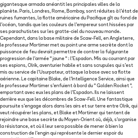
gigantesque armada anéantit les principales villes de la
planète. Paris, Londres, Rome, Bombay, sont réduites à l'état de
ruines fumantes, la flotte américaine du Pacifique gît au fond de
l'océan, tandis que les couleurs de l'empereur sont hissées par
ses parachutistes sur les gratte-ciel du nouveau monde.
Cependant, dans la base militaire de Scaw-Fell, en Angleterre,
le professeur Mortimer met au point une arme secrète dont la
puissance de feu devrait permettre de contrer la fulgurante
progression de l'armée " jaune " : l'Espadon. Mis au courrant par
ses espions, Olrik, aventurier habile et sans scrupules qui s'est
mis au service de l'Usurpateur, attaque la base avec sa flotte
aérienne. Le capitaine Blake, de l'Intelligence Service, ainsi que
le professeur Mortimer s'enfuient à bord du " Golden Rocket ",
emportant avec eux les plans de l'Espadon. Ils ne laissent
derrière eux que les décombres de Scaw-Fell. Une fantastique
poursuite s'engage alors dans les airs et sur terre entre Olrik, qui
veut récupérer les plans, et Blake et Mortimer qui tentent de
rejoindre une base secrète du Moyen-Orient où, déjà, s'organise
la résistance, et où il leur sera possible de mener à bien la
construction de l'engin qui représente le dernier espoir du