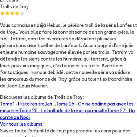
En cours
Trolls de Troy
Vous connaissez déjà Hébus, le célèbre troll de la série Lanfeust
de troy... Vous allez faire la connaissance de son grand-père, le
troll Teträm, dont les aventures se déroulent plusieurs
générations avant celles de Lanfeust. Accompagné d'une jolie
et jeune humaine sauvageonne élevée par les trolls. Teträm va
défendre les siens contre les humains, qui tentent, grâce à
leurs pouvoirs magiques, d'exterminer les trolls. Aventures
fantastiques, humour débridé, cette nouvelle série va séduire
les amoureux du monde de Troy, grâce au talent extraordinaire
de Jean-Louis Mourier.
Découvrez les albums de
Trolls de Troy
:
Tome 1 -
Histoires trolles
...
Tome 25 -
On ne badine pas avec les
mouches
Tome 26 -
La ballade de la mer qui mouille
Tome 27 -
Un
conte de Nööl
Voir tous les albums
Suivez toute l'actualité de Faut pas prendre les cons pour des