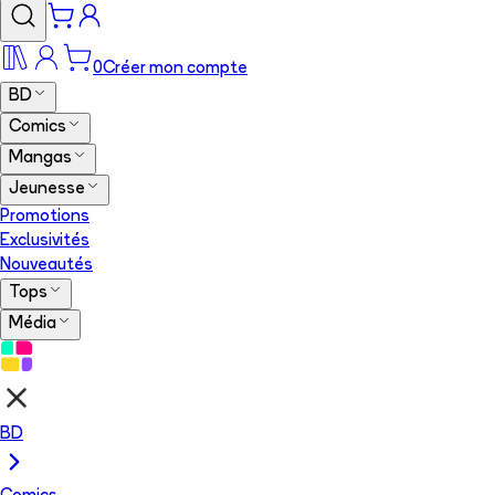
0
Créer mon compte
BD
Comics
Mangas
Jeunesse
Promotions
Exclusivités
Nouveautés
Tops
Média
BD