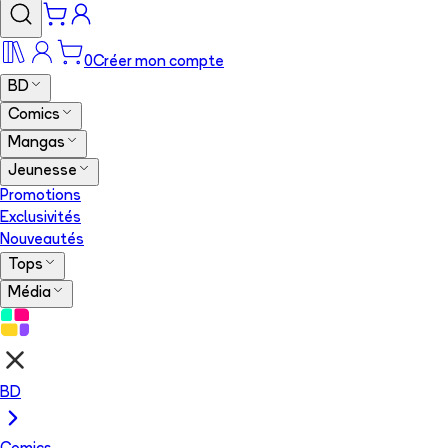
0
Créer mon compte
BD
Comics
Mangas
Jeunesse
Promotions
Exclusivités
Nouveautés
Tops
Média
BD