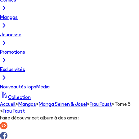
Comics
Mangas
Jeunesse
Promotions
Exclusivités
Nouveautés
Tops
Média
Collection
Accueil
>
Mangas
>
Manga Seinen & Josei
>
Frau Faust
>
Tome 5
<
Frau Faust
Faire découvrir cet album à des amis
: