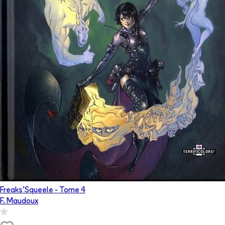
Freaks'Squeele
- Tome
4
F. Maudoux