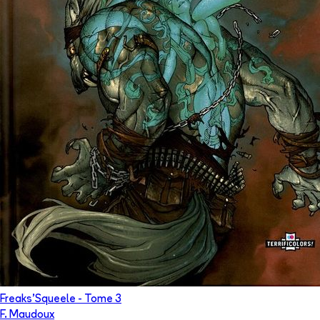
Freaks'Squeele
- Tome
3
F. Maudoux