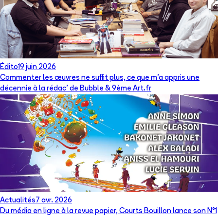
Édito
19 juin 2026
Commenter les œuvres ne suffit plus, ce que m’a appris une
décennie à la rédac’ de Bubble & 9ème Art.fr
Actualités
7 avr. 2026
Du média en ligne à la revue papier, Courts Bouillon lance son N°1