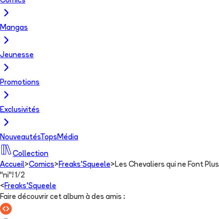
Comics
Mangas
Jeunesse
Promotions
Exclusivités
Nouveautés
Tops
Média
Collection
Accueil
>
Comics
>
Freaks'Squeele
>
Les Chevaliers qui ne Font Plus
"ni"! 1/2
<
Freaks'Squeele
Faire découvrir cet album à des amis
: