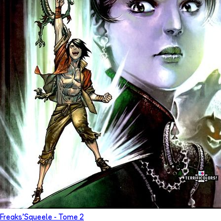
Freaks'Squeele
- Tome
2