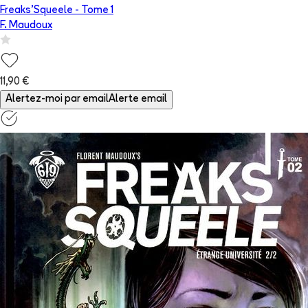
Freaks'Squeele
- Tome
1
F. Maudoux
11,90 €
Alertez-moi par email
Alerte email