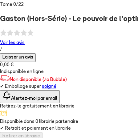
Tome
0
/
22
Gaston (Hors-Série) - Le pouvoir de l'op
Voir les
avis
/
Laisser un avis
0,00 €
Indisponible en ligne
Non disponible (via Bubble)
✔
Emballage super
soigné
Alertez-moi par email
Retirez-le gratuitement en librairie
Disponible dans
0
librairie
partenaire
✔
Retrait et paiement en librairie
Retirer en librairie