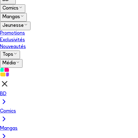
Comics
Mangas
Jeunesse
Promotions
Exclusivités
Nouveautés
Tops
Média
BD
Comics
Mangas