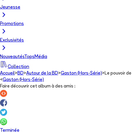
Jeunesse
Promotions
Exclusivités
Nouveautés
Tops
Média
Collection
Accueil
>
BD
>
Autour de la BD
>
Gaston (Hors-Série)
>
Le pouvoir de
<
Gaston (Hors-Série)
Faire découvrir cet album à des amis
:
Terminée