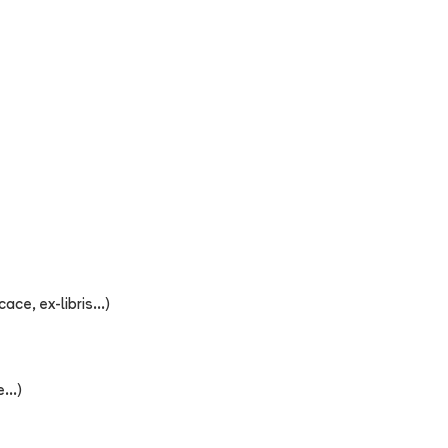
ce, ex-libris...)
...)