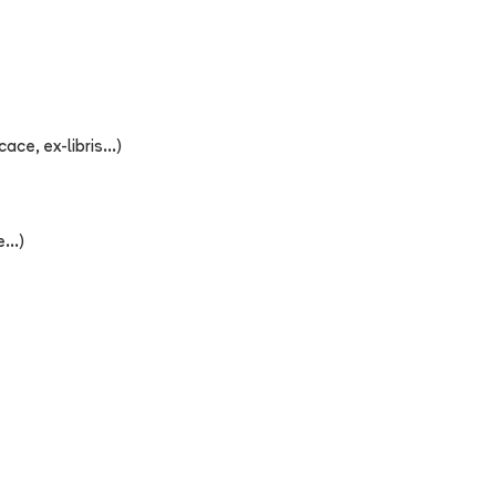
ce, ex-libris...)
...)