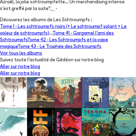
Azraël, la jolie schtroumpfette... Un merchandising intense
s'est greffé par la suite".__ -
Découvrez les albums de
Les Schtroumpfs
:
Tome 1 -
Les schtroumpfs noirs (+ Le schtroumpf volant + Le
voleur de schtroumpfs)
...
Tome 41 -
Gargamel l'ami des
Schtroumpfs
Tome 42 -
Les Schtroumpfs et la cape
magique
Tome 43 -
Le Trophée des Schtroumpfs
Voir tous les albums
Suivez toute l'actualité de Gédéon sur notre blog
Aller sur notre blog
Aller sur notre blog