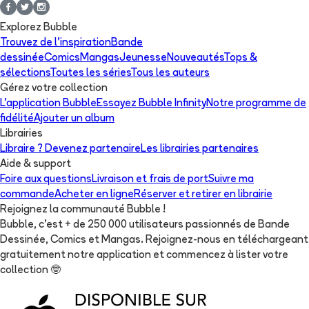
Explorez Bubble
Trouvez de l'inspiration
Bande
dessinée
Comics
Mangas
Jeunesse
Nouveautés
Tops &
sélections
Toutes les séries
Tous les auteurs
Gérez votre collection
L'application Bubble
Essayez Bubble Infinity
Notre programme de
fidélité
Ajouter un album
Librairies
Libraire ? Devenez partenaire
Les librairies partenaires
Aide & support
Foire aux questions
Livraison et frais de port
Suivre ma
commande
Acheter en ligne
Réserver et retirer en librairie
Rejoignez la communauté Bubble !
Bubble, c'est + de 250 000 utilisateurs passionnés de Bande
Dessinée, Comics et Mangas. Rejoignez-nous en téléchargeant
gratuitement notre application et commencez à lister votre
collection
🤓