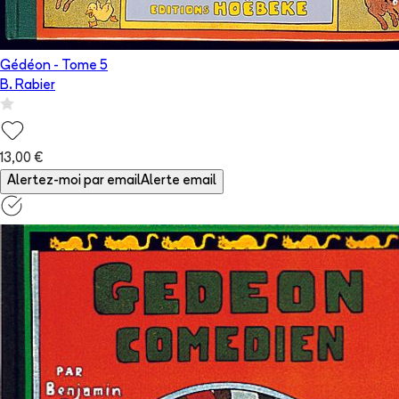
Gédéon
- Tome
5
B. Rabier
13,00 €
Alertez-moi par email
Alerte email