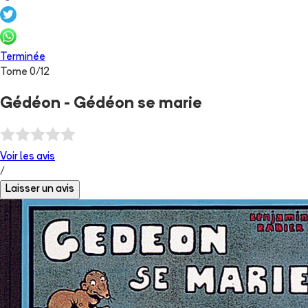
Terminée
Tome
0
/
12
Gédéon - Gédéon se marie
Voir les
avis
/
Laisser un avis