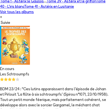
Tome 1 -
Astérix le Gaulois
...
Tome 39 -
Astérix et le griffon
Tome
40 -
L'iris blanc
Tome 41 -
Astérix en Lusitanie
Voir tous les albums
+
Suivie
En cours
Les Schtroumpfs
BDM 23/24 : "Ces lutins apparaissent dans l'épisode de Johan
et Pirlouit 'La flûte à six schtroumpfs' (Spirou n°1071, 23/10/1958).
Tout un petit monde féerique, mais parfaitement cohérent, se
développe alors avec le sorcier Gargamel, le méchant chat