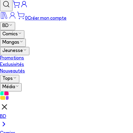
0
Créer mon compte
BD
Comics
Mangas
Jeunesse
Promotions
Exclusivités
Nouveautés
Tops
Média
BD