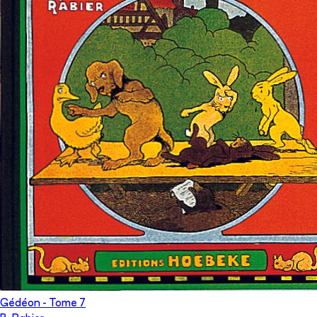
Gédéon
- Tome
7