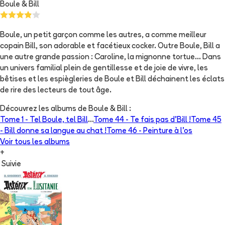
Boule & Bill
Boule, un petit garçon comme les autres, a comme meilleur
copain Bill, son adorable et facétieux cocker. Outre Boule, Bill a
une autre grande passion : Caroline, la mignonne tortue... Dans
un univers familial plein de gentillesse et de joie de vivre, les
bêtises et les espiègleries de Boule et Bill déchainent les éclats
de rire des lecteurs de tout âge.
Découvrez les albums de
Boule & Bill
:
Tome 1 -
Tel Boule, tel Bill
...
Tome 44 -
Te fais pas d'Bill !
Tome 45
-
Bill donne sa langue au chat !
Tome 46 -
Peinture à l’os
Voir tous les albums
+
Suivie