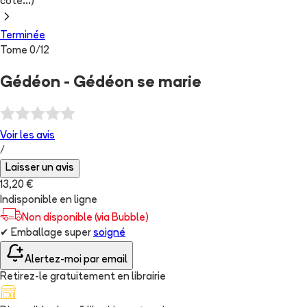
cote...)
Terminée
Tome
0
/
12
Gédéon - Gédéon se marie
Voir les
avis
/
Laisser un avis
13,20 €
Indisponible en ligne
Non disponible (via Bubble)
✔
Emballage super
soigné
Alertez-moi par email
Retirez-le gratuitement en librairie