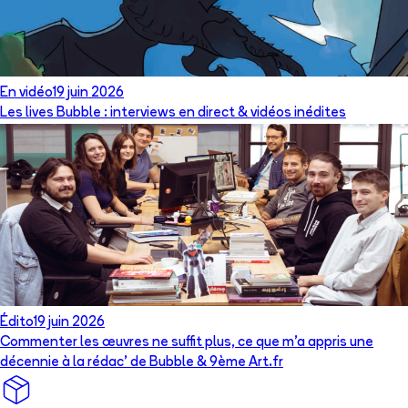
En vidéo
19 juin 2026
Les lives Bubble : interviews en direct & vidéos inédites
Édito
19 juin 2026
Commenter les œuvres ne suffit plus, ce que m’a appris une
décennie à la rédac’ de Bubble & 9ème Art.fr