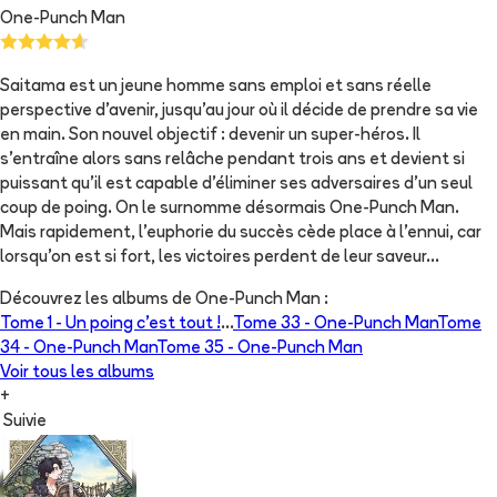
One-Punch Man
Saitama est un jeune homme sans emploi et sans réelle
perspective d'avenir, jusqu'au jour où il décide de prendre sa vie
en main. Son nouvel objectif : devenir un super-héros. Il
s'entraîne alors sans relâche pendant trois ans et devient si
puissant qu'il est capable d'éliminer ses adversaires d'un seul
coup de poing. On le surnomme désormais One-Punch Man.
Mais rapidement, l'euphorie du succès cède place à l'ennui, car
lorsqu'on est si fort, les victoires perdent de leur saveur...
Découvrez les albums de
One-Punch Man
:
Tome 1 -
Un poing c’est tout !
...
Tome 33 -
One-Punch Man
Tome
34 -
One-Punch Man
Tome 35 -
One-Punch Man
Voir tous les albums
+
Suivie