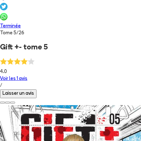
Terminée
Tome
5
/
26
Gift +- tome 5
4.0
Voir les
1
avis
/
Laisser un avis