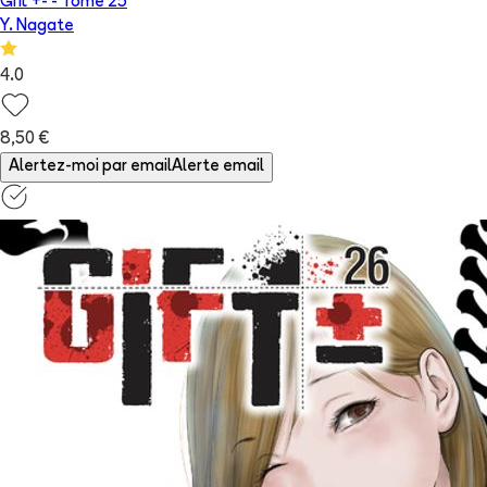
Gift +-
- Tome
25
Y. Nagate
4.0
8,50 €
Alertez-moi par email
Alerte email