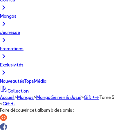
Comics
Mangas
Jeunesse
Promotions
Exclusivités
Nouveautés
Tops
Média
Collection
Accueil
>
Mangas
>
Manga Seinen & Josei
>
Gift +-
Tome 5
<
Gift +-
Faire découvrir cet album à des amis
: