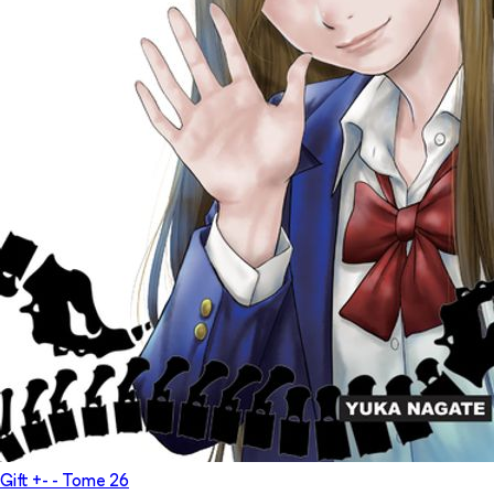
Gift +-
- Tome
26