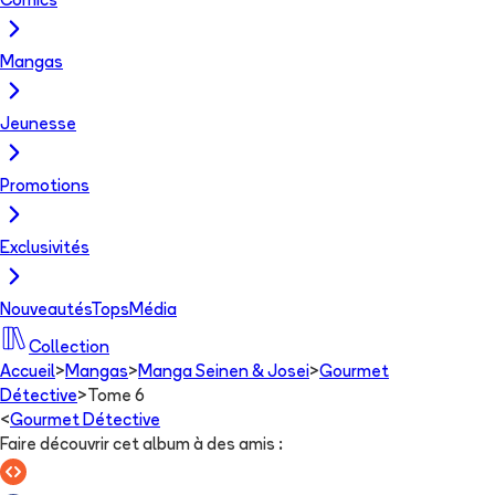
Comics
Mangas
Jeunesse
Promotions
Exclusivités
Nouveautés
Tops
Média
Collection
Accueil
>
Mangas
>
Manga Seinen & Josei
>
Gourmet
Détective
>
Tome 6
<
Gourmet Détective
Faire découvrir cet album à des amis
: