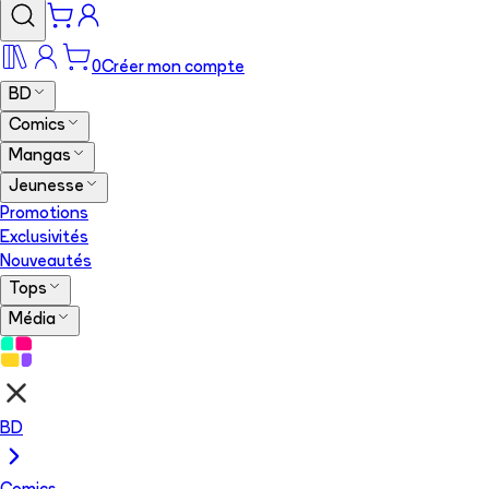
0
Créer mon compte
BD
Comics
Mangas
Jeunesse
Promotions
Exclusivités
Nouveautés
Tops
Média
BD