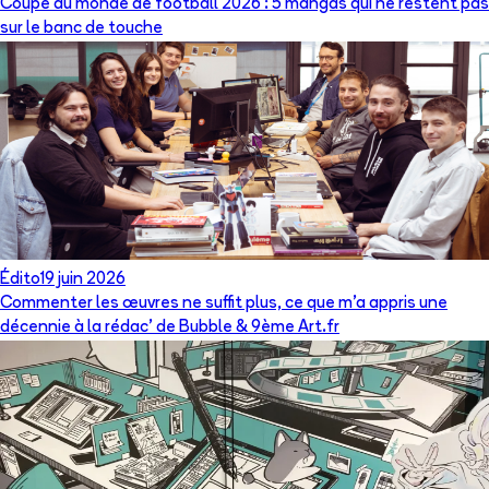
Coupe du monde de football 2026 : 5 mangas qui ne restent pas
sur le banc de touche
Édito
19 juin 2026
Commenter les œuvres ne suffit plus, ce que m’a appris une
décennie à la rédac’ de Bubble & 9ème Art.fr