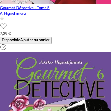
Gourmet Détective
- Tome
5
A. Higashimura
7,29 €
Disponible
Ajouter au panier