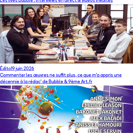
Les lives Bubble : interviews en direct & vidéos inédites
Édito
19 juin 2026
Commenter les œuvres ne suffit plus, ce que m’a appris une
décennie à la rédac’ de Bubble & 9ème Art.fr