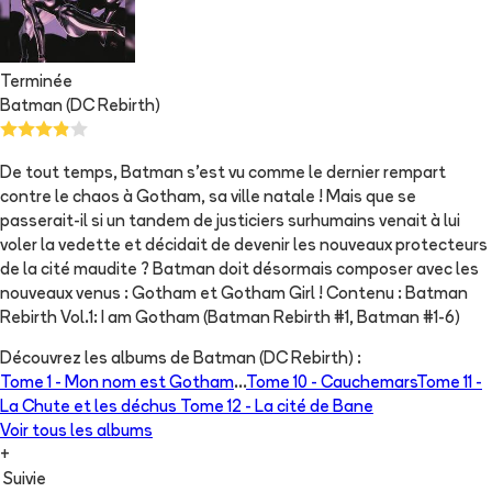
Terminée
Batman (DC Rebirth)
De tout temps, Batman s'est vu comme le dernier rempart
contre le chaos à Gotham, sa ville natale ! Mais que se
passerait-il si un tandem de justiciers surhumains venait à lui
voler la vedette et décidait de devenir les nouveaux protecteurs
de la cité maudite ? Batman doit désormais composer avec les
nouveaux venus : Gotham et Gotham Girl ! Contenu : Batman
Rebirth Vol.1: I am Gotham (Batman Rebirth #1, Batman #1-6)
Découvrez les albums de
Batman (DC Rebirth)
:
Tome 1 -
Mon nom est Gotham
...
Tome 10 -
Cauchemars
Tome 11 -
La Chute et les déchus
Tome 12 -
La cité de Bane
Voir tous les albums
+
Suivie