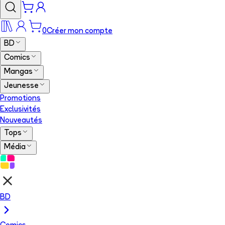
0
Créer mon compte
BD
Comics
Mangas
Jeunesse
Promotions
Exclusivités
Nouveautés
Tops
Média
BD