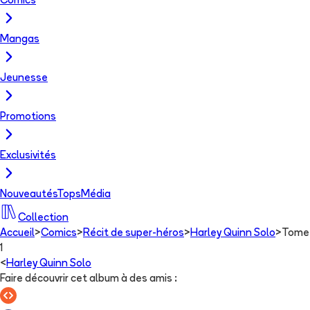
Comics
Mangas
Jeunesse
Promotions
Exclusivités
Nouveautés
Tops
Média
Collection
Accueil
>
Comics
>
Récit de super-héros
>
Harley Quinn Solo
>
Tome
1
<
Harley Quinn Solo
Faire découvrir cet album à des amis
: