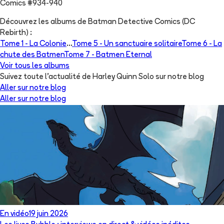
Comics #934-940
Découvrez les albums de
Batman Detective Comics (DC
Rebirth)
:
Tome 1 -
La Colonie
...
Tome 5 -
Un sanctuaire solitaire
Tome 6 -
La
chute des Batmen
Tome 7 -
Batmen Eternal
Voir tous les albums
Suivez toute l'actualité de Harley Quinn Solo sur notre blog
Aller sur notre blog
Aller sur notre blog
En vidéo
19 juin 2026