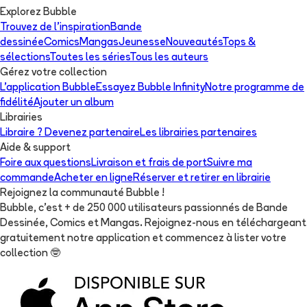
Explorez Bubble
Trouvez de l'inspiration
Bande
dessinée
Comics
Mangas
Jeunesse
Nouveautés
Tops &
sélections
Toutes les séries
Tous les auteurs
Gérez votre collection
L'application Bubble
Essayez Bubble Infinity
Notre programme de
fidélité
Ajouter un album
Librairies
Libraire ? Devenez partenaire
Les librairies partenaires
Aide & support
Foire aux questions
Livraison et frais de port
Suivre ma
commande
Acheter en ligne
Réserver et retirer en librairie
Rejoignez la communauté Bubble !
Bubble, c'est + de 250 000 utilisateurs passionnés de Bande
Dessinée, Comics et Mangas. Rejoignez-nous en téléchargeant
gratuitement notre application et commencez à lister votre
collection
🤓