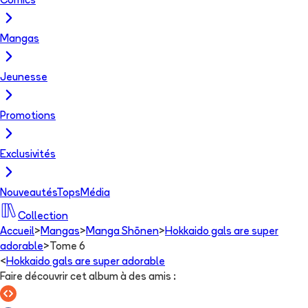
Comics
Mangas
Jeunesse
Promotions
Exclusivités
Nouveautés
Tops
Média
Collection
Accueil
>
Mangas
>
Manga Shōnen
>
Hokkaido gals are super
adorable
>
Tome 6
<
Hokkaido gals are super adorable
Faire découvrir cet album à des amis
: