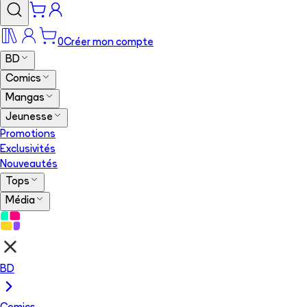
0
Créer mon compte
BD
Comics
Mangas
Jeunesse
Promotions
Exclusivités
Nouveautés
Tops
Média
BD