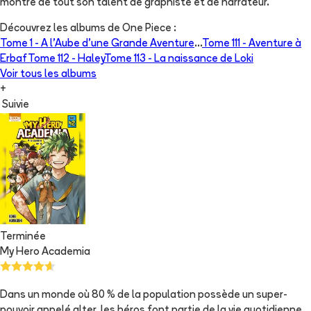
montre de tout son talent de graphiste et de narrateur.
Découvrez les albums de
One Piece
:
Tome 1 -
A l'Aube d'une Grande Aventure
...
Tome 111 -
Aventure à
Erbaf
Tome 112 -
Haley
Tome 113 -
La naissance de Loki
Voir tous les albums
+
Suivie
Terminée
My Hero Academia
Dans un monde où 80 % de la population possède un super-
pouvoir appelé alter, les héros font partie de la vie quotidienne.