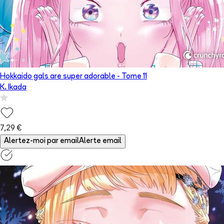
Hokkaido gals are super adorable
- Tome
11
K. Ikada
7,29 €
Alertez-moi par email
Alerte email