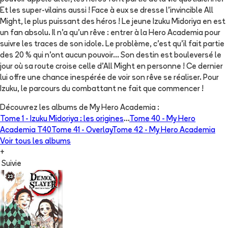
Et les super-vilains aussi ! Face à eux se dresse l’invincible All
Might, le plus puissant des héros ! Le jeune Izuku Midoriya en est
un fan absolu. Il n’a qu’un rêve : entrer à la Hero Academia pour
suivre les traces de son idole. Le problème, c’est qu’il fait partie
des 20 % qui n’ont aucun pouvoir… Son destin est bouleversé le
jour où sa route croise celle d’All Might en personne ! Ce dernier
lui offre une chance inespérée de voir son rêve se réaliser. Pour
Izuku, le parcours du combattant ne fait que commencer !
Découvrez les albums de
My Hero Academia
:
Tome 1 -
Izuku Midoriya : les origines
...
Tome 40 -
My Hero
Academia T40
Tome 41 -
Overlay
Tome 42 -
My Hero Academia
Voir tous les albums
+
Suivie