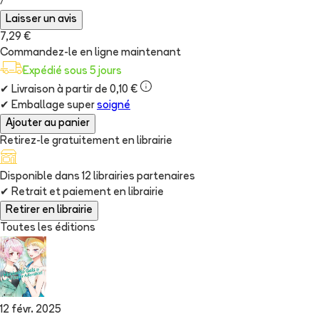
/
Laisser un avis
7,29 €
Commandez-le en ligne maintenant
Expédié sous 5 jours
✔
Livraison à partir de 0,10 €
✔
Emballage super
soigné
Ajouter au panier
Retirez-le gratuitement en librairie
Disponible dans
12
librairie
s
partenaire
s
✔
Retrait et paiement en librairie
Retirer en librairie
Toutes les éditions
12 févr. 2025