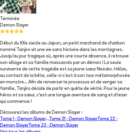
Terminée
Demon Slayer
Début du XXe siecle au Japon, un petit marchand de charbon
nommé Tanjiro vit une vie sans histoire dans les montagnes.
Jusqu’au jour tragique où, après une courte absence, il retrouve
son village et sa famille massacrés par un démon ! La seule
survivante de cette tragédie est sa jeune sœur Nezuko. Hélas,
au contact de la bête, celle-ci s’est à son tour métamorphosée
en monstre... Afin de renverser le processus et de venger sa
famille, Tanjiro décide de partir en quête de vérité. Pour le jeune
héros et sa sœur, c’est une longue aventure de sang et d’acier
qui commence !
Découvrez les albums de
Demon Slayer
:
Tome 1 -
Demon Slayer
...
Tome 21 -
Demon Slayer
Tome 22 -
Demon Slayer
Tome 23 -
Demon Slayer