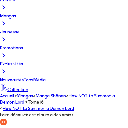
Comics
Mangas
Jeunesse
Promotions
Exclusivités
Nouveautés
Tops
Média
Collection
Accueil
>
Mangas
>
Manga Shōnen
>
How NOT to Summon a
Demon Lord
>
Tome 16
<
How NOT to Summon a Demon Lord
Faire découvrir cet album à des amis
: