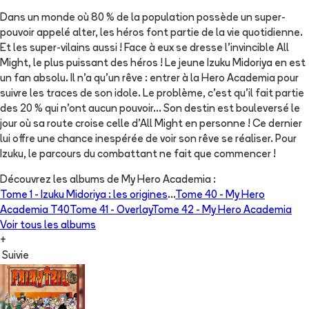
Dans un monde où 80 % de la population possède un super-
pouvoir appelé alter, les héros font partie de la vie quotidienne.
Et les super-vilains aussi ! Face à eux se dresse l’invincible All
Might, le plus puissant des héros ! Le jeune Izuku Midoriya en est
un fan absolu. Il n’a qu’un rêve : entrer à la Hero Academia pour
suivre les traces de son idole. Le problème, c’est qu’il fait partie
des 20 % qui n’ont aucun pouvoir… Son destin est bouleversé le
jour où sa route croise celle d’All Might en personne ! Ce dernier
lui offre une chance inespérée de voir son rêve se réaliser. Pour
Izuku, le parcours du combattant ne fait que commencer !
Découvrez les albums de
My Hero Academia
:
Tome 1 -
Izuku Midoriya : les origines
...
Tome 40 -
My Hero
Academia T40
Tome 41 -
Overlay
Tome 42 -
My Hero Academia
Voir tous les albums
+
Suivie