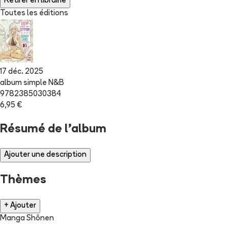
Retirer en librairie
Toutes les éditions
17 déc. 2025
album simple N&B
9782385030384
6,95 €
Résumé de l'album
Ajouter une description
Thèmes
+ Ajouter
Manga Shōnen