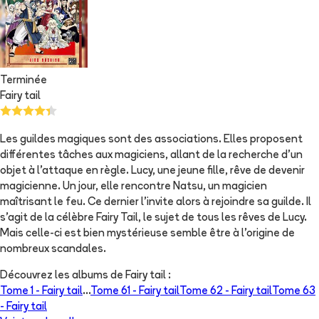
Terminée
Fairy tail
Les guildes magiques sont des associations. Elles proposent
différentes tâches aux magiciens, allant de la recherche d'un
objet à l'attaque en règle. Lucy, une jeune fille, rêve de devenir
magicienne. Un jour, elle rencontre Natsu, un magicien
maîtrisant le feu. Ce dernier l'invite alors à rejoindre sa guilde. Il
s'agit de la célèbre Fairy Tail, le sujet de tous les rêves de Lucy.
Mais celle-ci est bien mystérieuse semble être à l'origine de
nombreux scandales.
Découvrez les albums de
Fairy tail
:
Tome 1 -
Fairy tail
...
Tome 61 -
Fairy tail
Tome 62 -
Fairy tail
Tome 63
-
Fairy tail