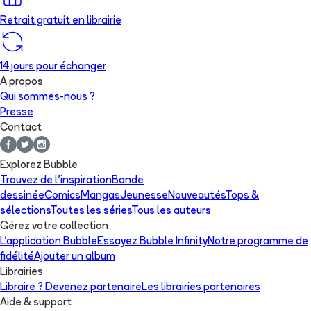
Retrait gratuit en librairie
14 jours pour échanger
A propos
Qui sommes-nous ?
Presse
Contact
Explorez Bubble
Trouvez de l'inspiration
Bande
dessinée
Comics
Mangas
Jeunesse
Nouveautés
Tops &
sélections
Toutes les séries
Tous les auteurs
Gérez votre collection
L'application Bubble
Essayez Bubble Infinity
Notre programme de
fidélité
Ajouter un album
Librairies
Libraire ? Devenez partenaire
Les librairies partenaires
Aide & support