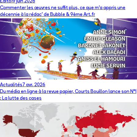
Édito
19 juin 2026
Commenter les œuvres ne suffit plus, ce que m’a appris une
décennie à la rédac’ de Bubble & 9ème Art.fr
Actualités
7 avr. 2026
Du média en ligne à la revue papier, Courts Bouillon lance son N°1
: La lutte des cases