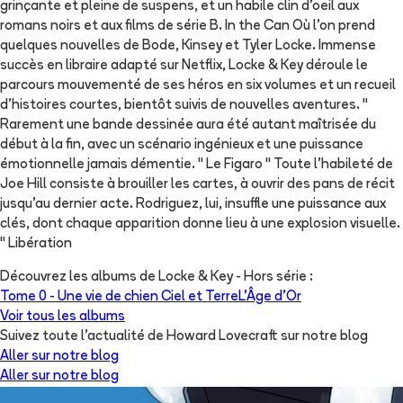
grinçante et pleine de suspens, et un habile clin d'oeil aux
romans noirs et aux films de série B. In the Can Où l'on prend
quelques nouvelles de Bode, Kinsey et Tyler Locke. Immense
succès en libraire adapté sur Netflix, Locke & Key déroule le
parcours mouvementé de ses héros en six volumes et un recueil
d'histoires courtes, bientôt suivis de nouvelles aventures. "
Rarement une bande dessinée aura été autant maîtrisée du
début à la fin, avec un scénario ingénieux et une puissance
émotionnelle jamais démentie. " Le Figaro " Toute l'habileté de
Joe Hill consiste à brouiller les cartes, à ouvrir des pans de récit
jusqu'au dernier acte. Rodriguez, lui, insuffle une puissance aux
clés, dont chaque apparition donne lieu à une explosion visuelle.
" Libération
Découvrez les albums de
Locke & Key - Hors série
:
Tome 0 -
Une vie de chien
Ciel et Terre
L'Âge d'Or
Voir tous les albums
Suivez toute l'actualité de Howard Lovecraft sur notre blog
Aller sur notre blog
Aller sur notre blog