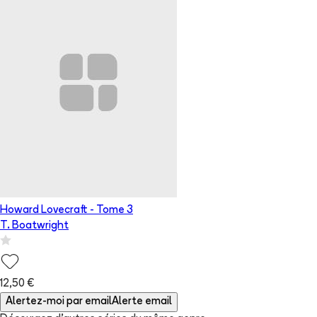
Howard Lovecraft
- Tome
3
T. Boatwright
12,50 €
Alertez-moi par email
Alerte email