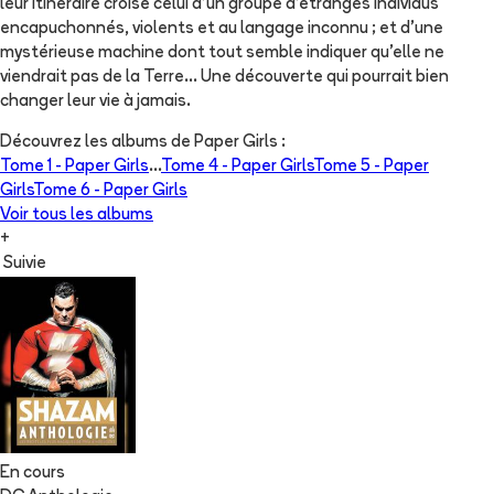
leur itinéraire croise celui d'un groupe d'étranges individus
encapuchonnés, violents et au langage inconnu ; et d'une
mystérieuse machine dont tout semble indiquer qu'elle ne
viendrait pas de la Terre... Une découverte qui pourrait bien
changer leur vie à jamais.
Découvrez les albums de
Paper Girls
:
Tome 1 -
Paper Girls
...
Tome 4 -
Paper Girls
Tome 5 -
Paper
Girls
Tome 6 -
Paper Girls
Voir tous les albums
+
Suivie
En cours