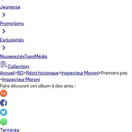
Jeunesse
Promotions
Exclusivités
Nouveautés
Tops
Média
Collection
Accueil
>
BD
>
Récit historique
>
Inspecteur Moroni
>
Premiers pas
<
Inspecteur Moroni
Faire découvrir cet album à des amis
:
Terminée