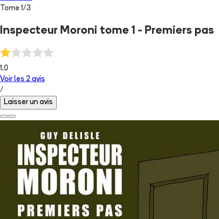
Tome
1
/
3
Inspecteur Moroni tome 1 - Premiers pas
1.0
Voir les
2
avis
/
Laisser un avis