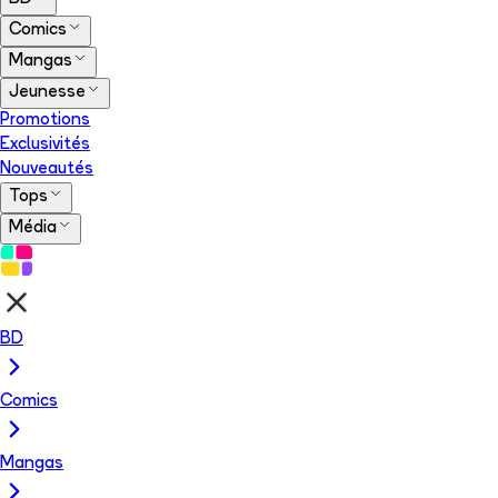
Comics
Mangas
Jeunesse
Promotions
Exclusivités
Nouveautés
Tops
Média
BD
Comics
Mangas