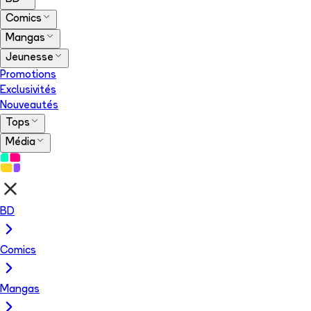
Comics
Mangas
Jeunesse
Promotions
Exclusivités
Nouveautés
Tops
Média
BD
Comics
Mangas