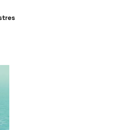
stres