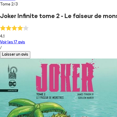
Tome
2
/
3
Joker Infinite tome 2 - Le faiseur de mon
4.1
Voir les
17
avis
/
Laisser un avis