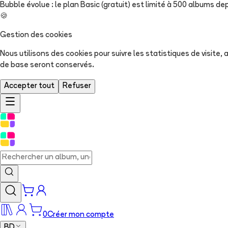
Bubble évolue : le plan Basic (gratuit) est limité à 500 albums dep
🍪
Gestion des cookies
Nous utilisons des cookies pour suivre les statistiques de visite
de base seront conservés.
Accepter tout
Refuser
0
Créer mon compte
BD