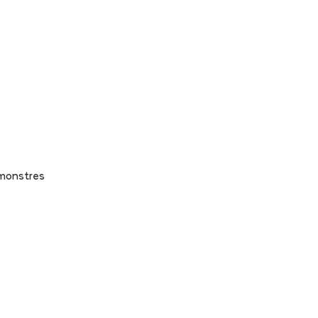
 monstres