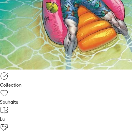
Collection
Souhaits
Lu