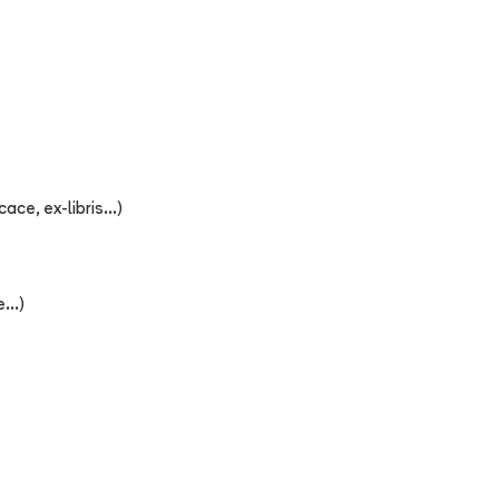
ce, ex-libris...)
...)