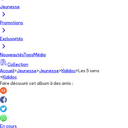
Jeunesse
Promotions
Exclusivités
Nouveautés
Tops
Média
Collection
Accueil
>
Jeunesse
>
Jeunesse
>
Kididoc
>
Les 5 sens
<
Kididoc
Faire découvrir cet album à des amis
:
En cours