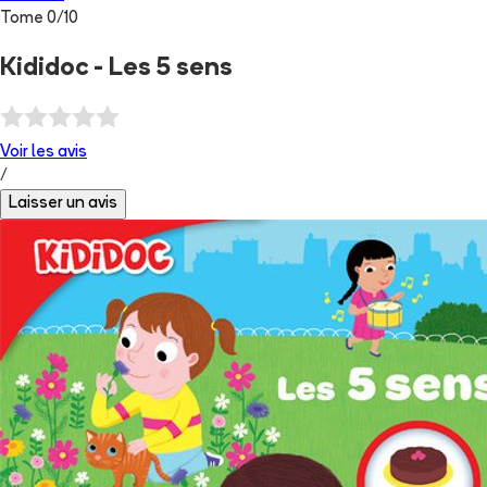
Tome
0
/
10
Kididoc - Les 5 sens
Voir les
avis
/
Laisser un avis