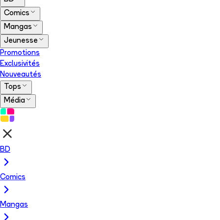
Comics
Mangas
Jeunesse
Promotions
Exclusivités
Nouveautés
Tops
Média
BD
Comics
Mangas