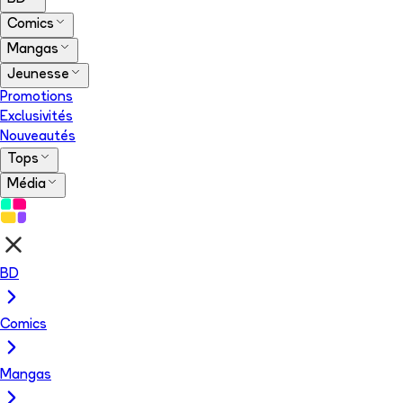
Comics
Mangas
Jeunesse
Promotions
Exclusivités
Nouveautés
Tops
Média
BD
Comics
Mangas