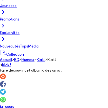
Jeunesse
Promotions
Exclusivités
Nouveautés
Tops
Média
Collection
Accueil
>
BD
>
Humour
>
Klak !
>
Klak !
<
Klak !
Faire découvrir cet album à des amis
:
En cours