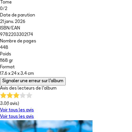
Tome
0
/
2
Date de parution
21 janv. 2026
ISBN/EAN
9782203302174
Nombre de pages
448
Poids
1168 gr
Format
17.6 x 24 x 3.4 cm
Signaler une erreur sur l'album
Avis des lecteurs de
l'album
3.0
(
1
avis)
Voir tous les avis
Voir tous les avis