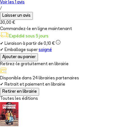
Voir les
1
avis
/
Laisser un avis
30,00 €
Commandez-le en ligne maintenant
Expédié sous 5 jours
✔
Livraison à partir de 0,10 €
✔
Emballage super
soigné
Ajouter au panier
Retirez-le gratuitement en librairie
Disponible dans
24
librairie
s
partenaire
s
✔
Retrait et paiement en librairie
Retirer en librairie
Toutes les éditions