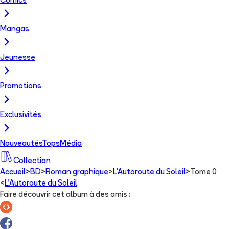
Comics
Mangas
Jeunesse
Promotions
Exclusivités
Nouveautés
Tops
Média
Collection
Accueil
>
BD
>
Roman graphique
>
L'Autoroute du Soleil
>
Tome 0
<
L'Autoroute du Soleil
Faire découvrir cet album à des amis
: