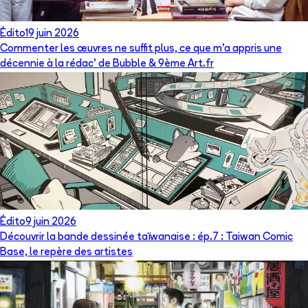
Édito
19 juin 2026
Commenter les œuvres ne suffit plus, ce que m’a appris une
décennie à la rédac’ de Bubble & 9ème Art.fr
Édito
9 juin 2026
Découvrir la bande dessinée taïwanaise : ép.7 : Taiwan Comic
Base, le repère des artistes