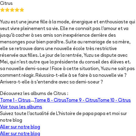
Citrus
Yuzu est une jeune fille à la mode, énergique et enthousiaste qui
veut vivre pleinement sa vie. Elle ne connait pas l'amour et va
jusqu'à cacher à ses amis son inexpérience derrière des
mensonges pour bien paraître. Suite au remariage de sa mère,
elle se retrouve dans une nouvelle école très restrictive
réservée aux filles. Le jour de la rentrée, Yuzu se dispute avec
Mei, qui n'est autre que la présidente du conseil des élèves et.
sa nouvelle demi-soeur ! Face à cette situation, Yuzu ne sait pas
comment réagir. Réussira-t-elle à se faire à sa nouvelle vie ?
Arrivera-t-elle à s'entendre avec sa demi-soeur ?
Découvrez les albums de
Citrus
:
Tome 1 -
Citrus
...
Tome 8 -
Citrus
Tome 9 -
Citrus
Tome 10 -
Citrus
Voir tous les albums
Suivez toute l'actualité de L'histoire de papa papa et moi sur
notre blog
Aller sur notre blog
Aller sur notre blog