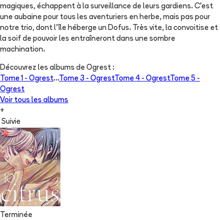
magiques, échappent à la surveillance de leurs gardiens. C'est
une aubaine pour tous les aventuriers en herbe, mais pas pour
notre trio, dont l'île héberge un Dofus. Très vite, la convoitise et
la soif de pouvoir les entraîneront dans une sombre
machination.
Découvrez les albums de
Ogrest
:
Tome 1 -
Ogrest
...
Tome 3 -
Ogrest
Tome 4 -
Ogrest
Tome 5 -
Ogrest
Voir tous les albums
+
Suivie
Terminée