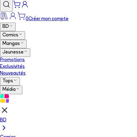
0
Créer mon compte
BD
Comics
Mangas
Jeunesse
Promotions
Exclusivités
Nouveautés
Tops
Média
BD