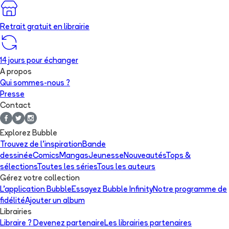
Retrait gratuit en librairie
14 jours pour échanger
A propos
Qui sommes-nous ?
Presse
Contact
Explorez Bubble
Trouvez de l'inspiration
Bande
dessinée
Comics
Mangas
Jeunesse
Nouveautés
Tops &
sélections
Toutes les séries
Tous les auteurs
Gérez votre collection
L'application Bubble
Essayez Bubble Infinity
Notre programme de
fidélité
Ajouter un album
Librairies
Libraire ? Devenez partenaire
Les librairies partenaires