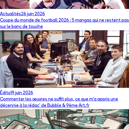
Actualités
26 juin 2026
Coupe du monde de football 2026 : 5 mangas qui ne restent pas
sur le banc de touche
Édito
19 juin 2026
Commenter les œuvres ne suffit plus, ce que m’a appris une
décennie à la rédac’ de Bubble & 9ème Art.fr