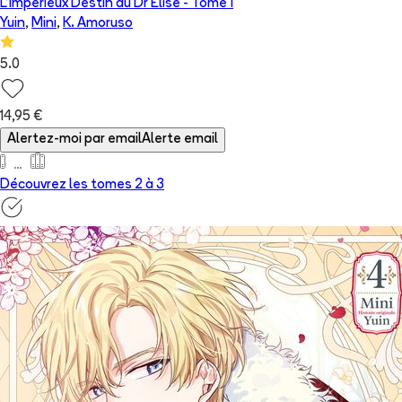
L'Impérieux Destin du Dr Elise
- Tome
1
Yuin
,
Mini
,
K. Amoruso
5.0
14,95 €
Alertez-moi par email
Alerte email
Découvrez les tomes 2 à
3