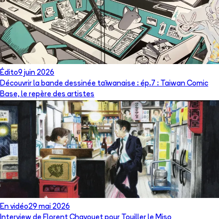
Édito
9 juin 2026
Découvrir la bande dessinée taïwanaise : ép.7 : Taiwan Comic
Base, le repère des artistes
En vidéo
29 mai 2026
Interview de Florent Chavouet pour Touiller le Miso