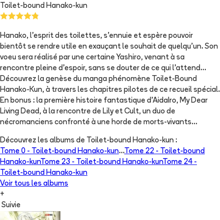
Toilet-bound Hanako-kun
Hanako, l’esprit des toilettes, s’ennuie et espère pouvoir
bientôt se rendre utile en exauçant le souhait de quelqu’un. Son
voeu sera réalisé par une certaine Yashiro, venant à sa
rencontre pleine d’espoir, sans se douter de ce qui l’attend…
Découvrez la genèse du manga phénomène Toilet-Bound
Hanako-Kun, à travers les chapitres pilotes de ce recueil spécial.
En bonus : la première histoire fantastique d’AidaIro, My Dear
Living Dead, à la rencontre de Lily et Cult, un duo de
nécromanciens confronté à une horde de morts-vivants...
Découvrez les albums de
Toilet-bound Hanako-kun
:
Tome 0 -
Toilet-bound Hanako-kun
...
Tome 22 -
Toilet-bound
Hanako-kun
Tome 23 -
Toilet-bound Hanako-kun
Tome 24 -
Toilet-bound Hanako-kun
Voir tous les albums
+
Suivie