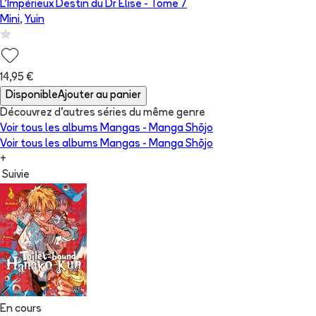
L'Impérieux Destin du Dr Elise
- Tome
7
Mini
,
Yuin
14,95 €
Disponible
Ajouter au panier
Découvrez d'autres séries du même genre
Voir tous les albums
Mangas - Manga Shōjo
Voir tous les albums
Mangas - Manga Shōjo
+
Suivie
En cours