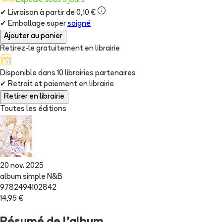
Expédié sous 5 jours
✔
Livraison à partir de 0,10 €
✔
Emballage super
soigné
Ajouter au panier
Retirez-le gratuitement en librairie
Disponible dans
10
librairie
s
partenaire
s
✔
Retrait et paiement en librairie
Retirer en librairie
Toutes les éditions
20 nov. 2025
album simple N&B
9782494102842
14,95 €