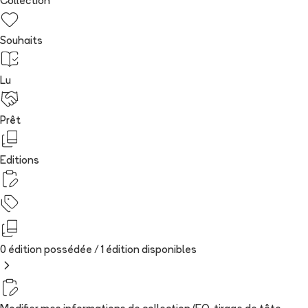
Collection
Souhaits
Lu
Prêt
Editions
0 édition possédée /
1
édition
disponibles