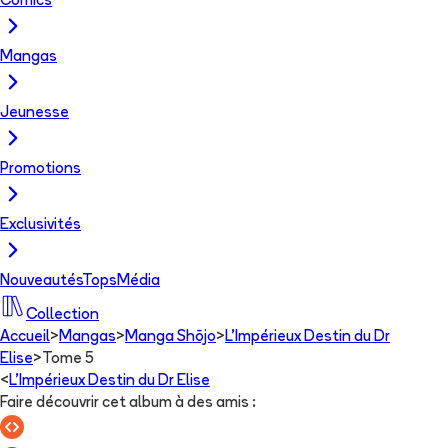
Comics
Mangas
Jeunesse
Promotions
Exclusivités
Nouveautés
Tops
Média
Collection
Accueil
>
Mangas
>
Manga Shōjo
>
L'Impérieux Destin du Dr
Elise
>
Tome 5
<
L'Impérieux Destin du Dr Elise
Faire découvrir cet album à des amis
: