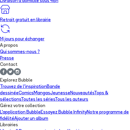
Livraison à domicile sous 48h
Retrait gratuit en librairie
14 jours pour échanger
A propos
Qui sommes-nous ?
Presse
Contact
Explorez Bubble
Trouvez de l'inspiration
Bande
dessinée
Comics
Mangas
Jeunesse
Nouveautés
Tops &
sélections
Toutes les séries
Tous les auteurs
Gérez votre collection
L'application Bubble
Essayez Bubble Infinity
Notre programme de
fidélité
Ajouter un album
Librairies