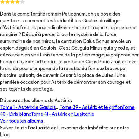
Dans le camp fortifié romain Petibonum, on se pose des
questions : comment les Irréductibles Gaulois du village
d’Astérix font-ils pour ridiculiser encore et toujours la puissance
romaine ? Décidé à percer à jour le mystère de la force
surhumaine de nos héros, le centurion Caius Bonus envoie un
espion déguisé en Gaulois. C’est Caligula Minus qui s’y colle, et
découvre bien vite l’existence de la potion magique préparée par
Panoramix. Sans attendre, le centurion Caius Bonus fait enlever
le druide pour s’emparer de la recette du fameux breuvage
histoire, qui sait, de devenir César à la place de Jules ! Une
première occasion pour Astérix de démontrer son courage et
ses talents de stratège.
Découvrez les albums de
Astérix
:
Tome 1 -
Astérix le Gaulois
...
Tome 39 -
Astérix et le griffon
Tome
40 -
L'iris blanc
Tome 41 -
Astérix en Lusitanie
Voir tous les albums
Suivez toute l'actualité de L'Invasion des Imbéciles sur notre
blog