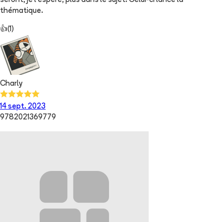
seront, je l'espère, plus dans le sujet. Celui-ci lance la
thématique.
👍
(
1
)
Charly
14 sept. 2023
9782021369779