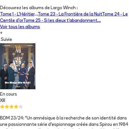
Découvrez les albums de
Largo Winch
:
Tome 1 -
L'Héritier
...
Tome 23 -
La Frontière de la Nuit
Tome 24 -
Le
Centile d'or
Tome 25 -
Si les dieux t'abandonnent...
Voir tous les albums
+
Suivie
En cours
XIII
BDM 23/24: "Un amnésique à la recherche de son identité dans
une passionnante série d'espionnage créée dans Spirou en 1984