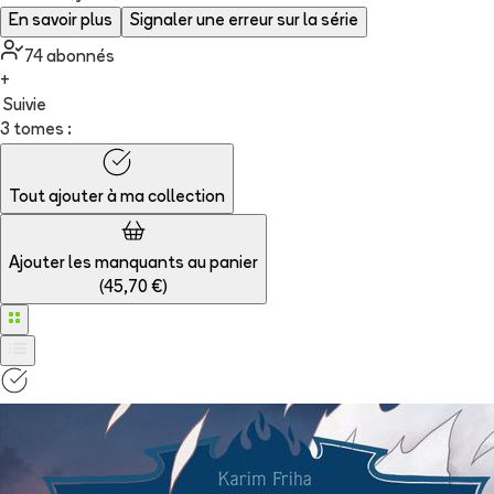
En savoir plus
Signaler une erreur sur la série
74
abonné
s
+
Suivie
3 tomes :
Tout ajouter à
ma collection
Ajouter les manquants au panier
(
45,70 €
)