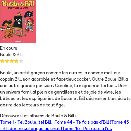
En cours
Boule & Bill
Boule, un petit garçon comme les autres, a comme meilleur
copain Bill, son adorable et facétieux cocker. Outre Boule, Bill a
une autre grande passion : Caroline, la mignonne tortue... Dans
un univers familial plein de gentillesse et de joie de vivre, les
bêtises et les espiègleries de Boule et Bill déchainent les éclats
de rire des lecteurs de tout âge.
Découvrez les albums de
Boule & Bill
:
Tome 1 -
Tel Boule, tel Bill
...
Tome 44 -
Te fais pas d'Bill !
Tome 45
-
Bill donne sa langue au chat !
Tome 46 -
Peinture à l’os