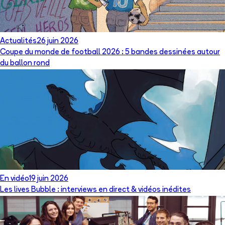
Actualités
26 juin 2026
Coupe du monde de football 2026 : 5 bandes dessinées autour
du ballon rond
En vidéo
19 juin 2026
Les lives Bubble : interviews en direct & vidéos inédites