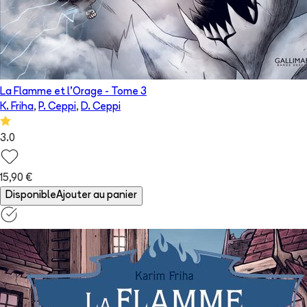
La Flamme et l'Orage
- Tome
3
K. Friha
,
P. Ceppi
,
D. Ceppi
3.0
15,90 €
Disponible
Ajouter au panier