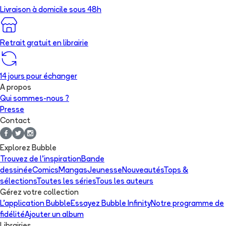
Livraison à domicile sous 48h
Retrait gratuit en librairie
14 jours pour échanger
A propos
Qui sommes-nous ?
Presse
Contact
Explorez Bubble
Trouvez de l'inspiration
Bande
dessinée
Comics
Mangas
Jeunesse
Nouveautés
Tops &
sélections
Toutes les séries
Tous les auteurs
Gérez votre collection
L'application Bubble
Essayez Bubble Infinity
Notre programme de
fidélité
Ajouter un album