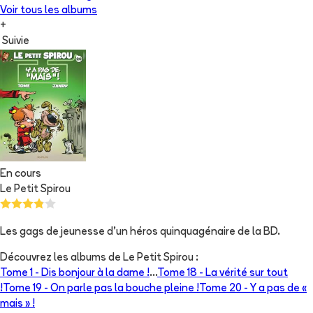
Voir tous les albums
+
Suivie
En cours
Le Petit Spirou
Les gags de jeunesse d'un héros quinquagénaire de la BD.
Découvrez les albums de
Le Petit Spirou
:
Tome 1 -
Dis bonjour à la dame !
...
Tome 18 -
La vérité sur tout
!
Tome 19 -
On parle pas la bouche pleine !
Tome 20 -
Y a pas de «
mais » !