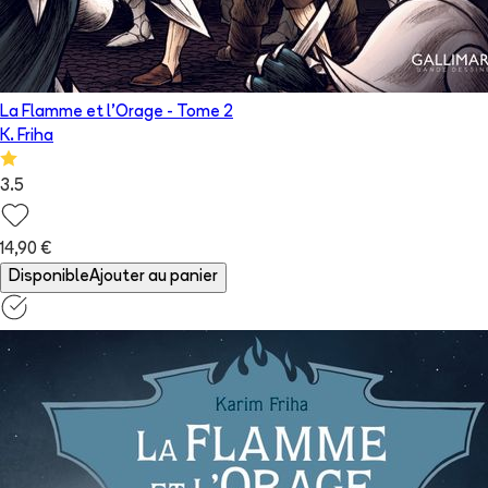
La Flamme et l'Orage
- Tome
2
K. Friha
3.5
14,90 €
Disponible
Ajouter au panier