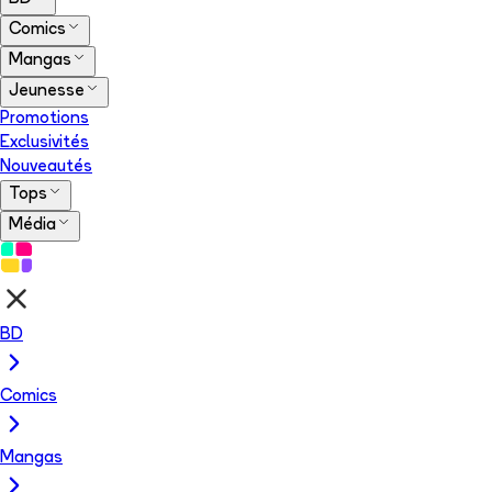
Comics
Mangas
Jeunesse
Promotions
Exclusivités
Nouveautés
Tops
Média
BD
Comics
Mangas