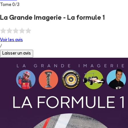
Tome
0
/
3
La Grande Imagerie - La formule 1
Voir les
avis
/
Laisser un avis