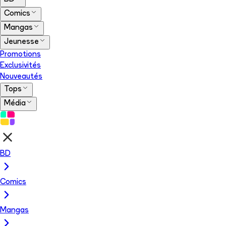
Comics
Mangas
Jeunesse
Promotions
Exclusivités
Nouveautés
Tops
Média
BD
Comics
Mangas