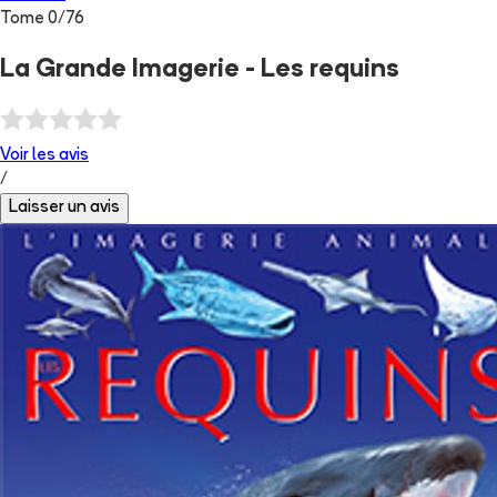
Tome
0
/
76
La Grande Imagerie - Les requins
Voir les
avis
/
Laisser un avis