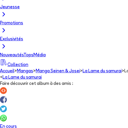
Jeunesse
Promotions
Exclusivités
Nouveautés
Tops
Média
Collection
Accueil
>
Mangas
>
Manga Seinen & Josei
>
La Lame du samurai
>
L
<
La Lame du samurai
Faire découvrir cet album à des amis
:
En cours