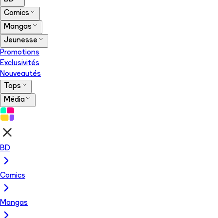
Comics
Mangas
Jeunesse
Promotions
Exclusivités
Nouveautés
Tops
Média
BD
Comics
Mangas