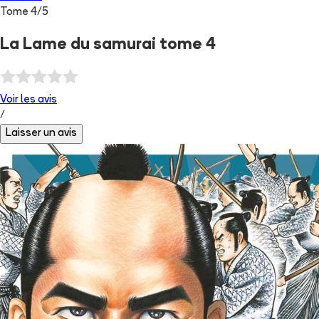
Tome
4
/
5
La Lame du samurai tome 4
Voir les
avis
/
Laisser un avis