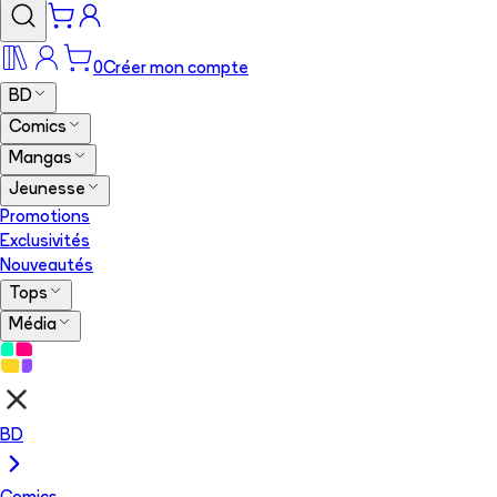
0
Créer mon compte
BD
Comics
Mangas
Jeunesse
Promotions
Exclusivités
Nouveautés
Tops
Média
BD