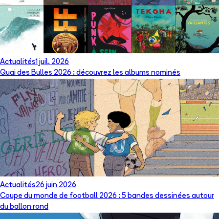
Actualités
1 juil. 2026
Quai des Bulles 2026 : découvrez les albums nominés
Actualités
26 juin 2026
Coupe du monde de football 2026 : 5 bandes dessinées autour
du ballon rond