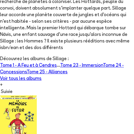
recherche de planètes à coloniser. Les Hottards, peuple du
convoi, doivent absolument s'implanter quelque part. Sillage
leur accorde une planète couverte de jungles et d'océans qui
n'est habitée - selon ses critères - par aucune espèce
intelligente. Mais le premier Hottard qui débarque tombe sur
Nävis, une enfant sauvage d'une race jusqu'alors inconnue de
Sillage : les Hommes ? Il existe plusieurs rééditions avec même
isbn/ean et des dos différents
Découvrez les albums de
Sillage
:
Tome 1 -
A Feu et à Cendres
...
Tome 23 -
Immersion
Tome 24 -
Concessions
Tome 25 -
Alliances
Voir tous les albums
+
Suivie