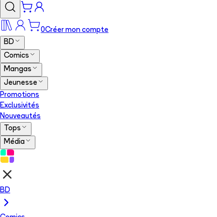
0
Créer mon compte
BD
Comics
Mangas
Jeunesse
Promotions
Exclusivités
Nouveautés
Tops
Média
BD