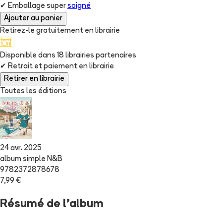
✔
Emballage super
soigné
Ajouter au panier
Retirez-le gratuitement en librairie
Disponible dans
18
librairie
s
partenaire
s
✔
Retrait et paiement en librairie
Retirer en librairie
Toutes les éditions
24 avr. 2025
album simple N&B
9782372878678
7,99 €
Résumé de l'album