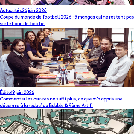
Actualités
26 juin 2026
Coupe du monde de football 2026 : 5 mangas qui ne restent pas
sur le banc de touche
Édito
19 juin 2026
Commenter les œuvres ne suffit plus, ce que m’a appris une
décennie à la rédac’ de Bubble & 9ème Art.fr