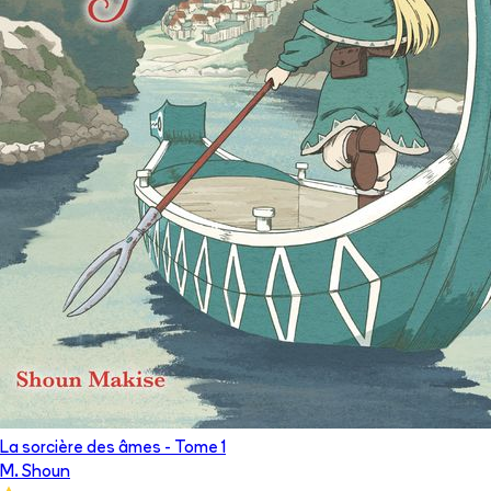
La sorcière des âmes
- Tome
1
M. Shoun