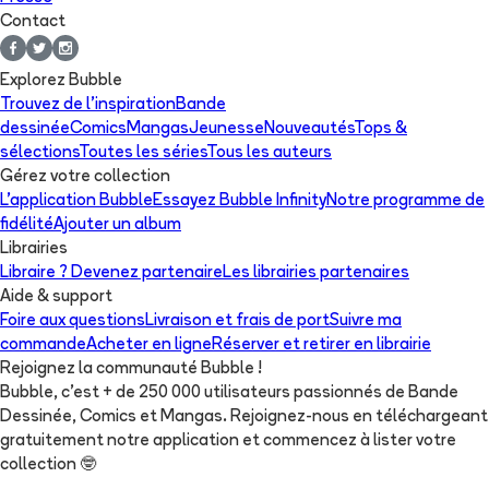
Contact
Explorez Bubble
Trouvez de l'inspiration
Bande
dessinée
Comics
Mangas
Jeunesse
Nouveautés
Tops &
sélections
Toutes les séries
Tous les auteurs
Gérez votre collection
L'application Bubble
Essayez Bubble Infinity
Notre programme de
fidélité
Ajouter un album
Librairies
Libraire ? Devenez partenaire
Les librairies partenaires
Aide & support
Foire aux questions
Livraison et frais de port
Suivre ma
commande
Acheter en ligne
Réserver et retirer en librairie
Rejoignez la communauté Bubble !
Bubble, c'est + de 250 000 utilisateurs passionnés de Bande
Dessinée, Comics et Mangas. Rejoignez-nous en téléchargeant
gratuitement notre application et commencez à lister votre
collection
🤓