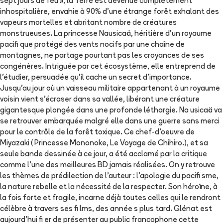
sept jours de feu », la Terre est devenue complètement
inhospitalière, envahie à 90% d'une étrange forêt exhalant des
vapeurs mortelles et abritant nombre de créatures
monstrueuses. La princesse Nausicaä, héritière d'un royaume
pacifi que protégé des vents nocifs par une chaîne de
montagnes, ne partage pourtant pas les croyances de ses
congénères. Intriguée par cet écosystème, elle entreprend de
l'étudier, persuadée qu'il cache un secret d'importance.
Jusqu'au jour où un vaisseau militaire appartenant à un royaume
voisin vient s'écraser dans sa vallée, libérant une créature
gigantesque plongée dans une profonde léthargie. Na usicaä va
se retrouver embarquée malgré elle dans une guerre sans merci
pour le contrôle de la forêt toxique. Ce chef-d'oeuvre de
Miyazaki ( Princesse Mononoke, Le Voyage de Chihiro.), et sa
seule bande dessinée à ce jour, a été acclamé par la critique
comme l'une des meilleures BD jamais réalisées. On y retrouve
les thèmes de prédilection de l'auteur : l'apologie du pacifi sme,
la nature rebelle et la nécessité de la respecter. Son héroïne, à
la fois forte et fragile, incarne déjà toutes celles qui le rendront
célèbre à travers ses fi lms, des année s plus tard. Glénat est
aujourd'hui fi er de présenter au public francophone cette