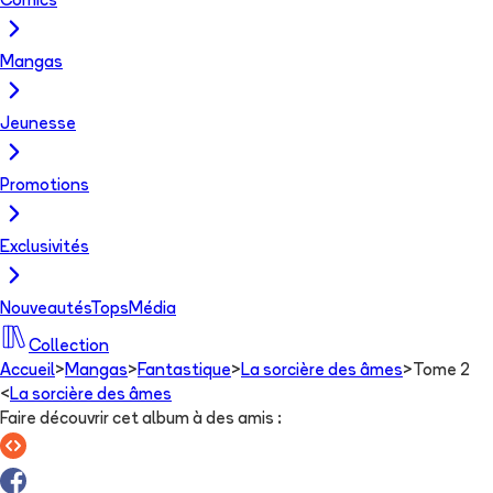
Comics
Mangas
Jeunesse
Promotions
Exclusivités
Nouveautés
Tops
Média
Collection
Accueil
>
Mangas
>
Fantastique
>
La sorcière des âmes
>
Tome 2
<
La sorcière des âmes
Faire découvrir cet album à des amis
: