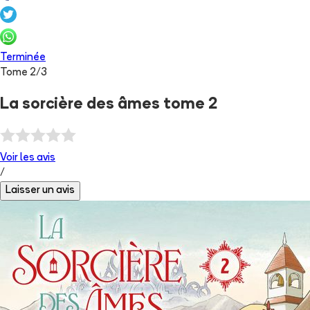
Terminée
Tome
2
/
3
La sorcière des âmes tome 2
Voir les
avis
/
Laisser un avis