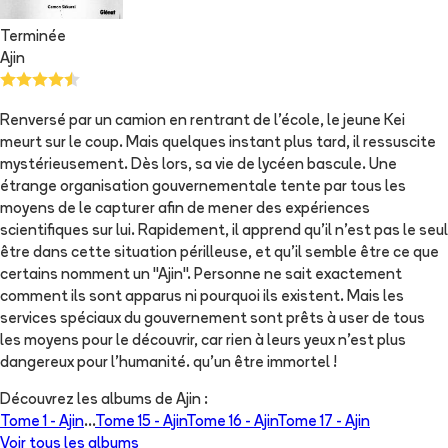
Terminée
Ajin
Renversé par un camion en rentrant de l'école, le jeune Kei
meurt sur le coup. Mais quelques instant plus tard, il ressuscite
mystérieusement. Dès lors, sa vie de lycéen bascule. Une
étrange organisation gouvernementale tente par tous les
moyens de le capturer afin de mener des expériences
scientifiques sur lui. Rapidement, il apprend qu'il n'est pas le seul
être dans cette situation périlleuse, et qu'il semble être ce que
certains nomment un "Ajin". Personne ne sait exactement
comment ils sont apparus ni pourquoi ils existent. Mais les
services spéciaux du gouvernement sont prêts à user de tous
les moyens pour le découvrir, car rien à leurs yeux n'est plus
dangereux pour l'humanité. qu'un être immortel !
Découvrez les albums de
Ajin
:
Tome 1 -
Ajin
...
Tome 15 -
Ajin
Tome 16 -
Ajin
Tome 17 -
Ajin
Voir tous les albums