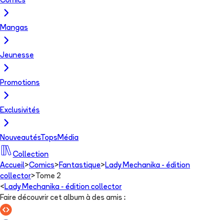
Comics
Mangas
Jeunesse
Promotions
Exclusivités
Nouveautés
Tops
Média
Collection
Accueil
>
Comics
>
Fantastique
>
Lady Mechanika - édition
collector
>
Tome 2
<
Lady Mechanika - édition collector
Faire découvrir cet album à des amis
: