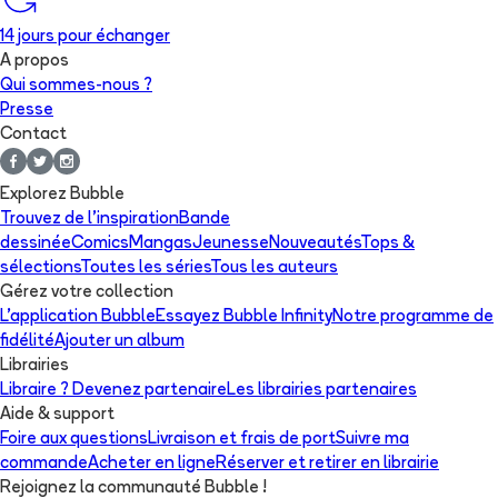
14 jours pour échanger
A propos
Qui sommes-nous ?
Presse
Contact
Explorez Bubble
Trouvez de l'inspiration
Bande
dessinée
Comics
Mangas
Jeunesse
Nouveautés
Tops &
sélections
Toutes les séries
Tous les auteurs
Gérez votre collection
L'application Bubble
Essayez Bubble Infinity
Notre programme de
fidélité
Ajouter un album
Librairies
Libraire ? Devenez partenaire
Les librairies partenaires
Aide & support
Foire aux questions
Livraison et frais de port
Suivre ma
commande
Acheter en ligne
Réserver et retirer en librairie
Rejoignez la communauté Bubble !