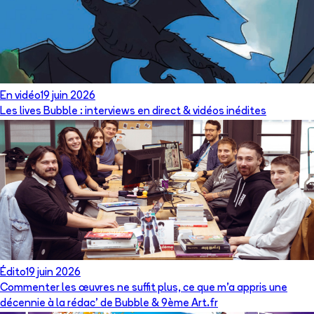
En vidéo
19 juin 2026
Les lives Bubble : interviews en direct & vidéos inédites
Édito
19 juin 2026
Commenter les œuvres ne suffit plus, ce que m’a appris une
décennie à la rédac’ de Bubble & 9ème Art.fr