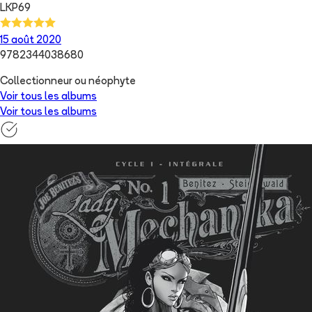
LKP69
15 août 2020
9782344038680
Collectionneur ou néophyte
Voir tous les albums
Voir tous les albums