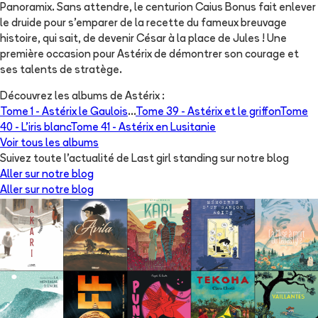
Panoramix. Sans attendre, le centurion Caius Bonus fait enlever
le druide pour s’emparer de la recette du fameux breuvage
histoire, qui sait, de devenir César à la place de Jules ! Une
première occasion pour Astérix de démontrer son courage et
ses talents de stratège.
Découvrez les albums de
Astérix
:
Tome 1 -
Astérix le Gaulois
...
Tome 39 -
Astérix et le griffon
Tome
40 -
L'iris blanc
Tome 41 -
Astérix en Lusitanie
Voir tous les albums
Suivez toute l'actualité de Last girl standing sur notre blog
Aller sur notre blog
Aller sur notre blog