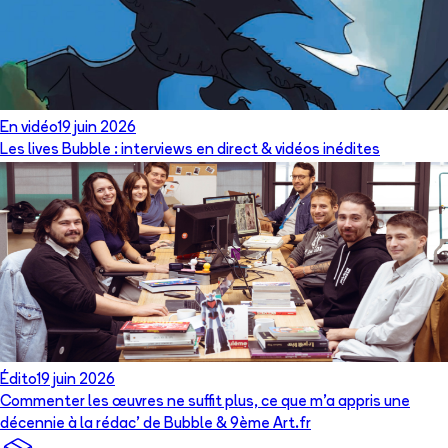
En vidéo
19 juin 2026
Les lives Bubble : interviews en direct & vidéos inédites
Édito
19 juin 2026
Commenter les œuvres ne suffit plus, ce que m’a appris une
décennie à la rédac’ de Bubble & 9ème Art.fr