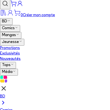
0
Créer mon compte
BD
Comics
Mangas
Jeunesse
Promotions
Exclusivités
Nouveautés
Tops
Média
BD