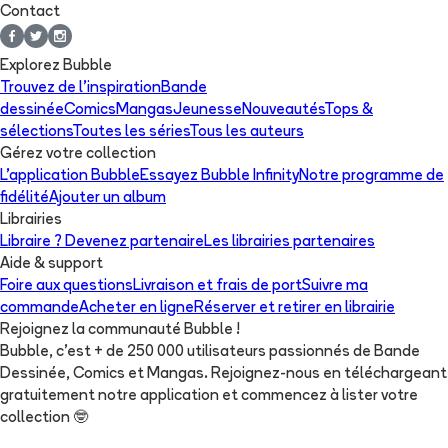
Contact
Explorez Bubble
Trouvez de l'inspiration
Bande
dessinée
Comics
Mangas
Jeunesse
Nouveautés
Tops &
sélections
Toutes les séries
Tous les auteurs
Gérez votre collection
L'application Bubble
Essayez Bubble Infinity
Notre programme de
fidélité
Ajouter un album
Librairies
Libraire ? Devenez partenaire
Les librairies partenaires
Aide & support
Foire aux questions
Livraison et frais de port
Suivre ma
commande
Acheter en ligne
Réserver et retirer en librairie
Rejoignez la communauté Bubble !
Bubble, c'est + de 250 000 utilisateurs passionnés de Bande
Dessinée, Comics et Mangas. Rejoignez-nous en téléchargeant
gratuitement notre application et commencez à lister votre
collection
🤓