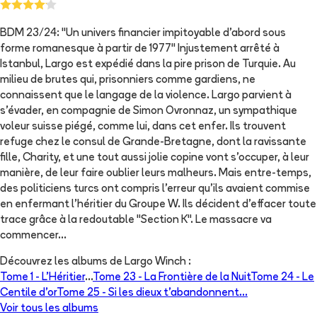
BDM 23/24: "Un univers financier impitoyable d'abord sous
forme romanesque à partir de 1977" Injustement arrêté à
Istanbul, Largo est expédié dans la pire prison de Turquie. Au
milieu de brutes qui, prisonniers comme gardiens, ne
connaissent que le langage de la violence. Largo parvient à
s'évader, en compagnie de Simon Ovronnaz, un sympathique
voleur suisse piégé, comme lui, dans cet enfer. Ils trouvent
refuge chez le consul de Grande-Bretagne, dont la ravissante
fille, Charity, et une tout aussi jolie copine vont s'occuper, à leur
manière, de leur faire oublier leurs malheurs. Mais entre-temps,
des politiciens turcs ont compris l'erreur qu'ils avaient commise
en enfermant l'héritier du Groupe W. Ils décident d'effacer toute
trace grâce à la redoutable "Section K". Le massacre va
commencer...
Découvrez les albums de
Largo Winch
:
Tome 1 -
L'Héritier
...
Tome 23 -
La Frontière de la Nuit
Tome 24 -
Le
Centile d'or
Tome 25 -
Si les dieux t'abandonnent...
Voir tous les albums