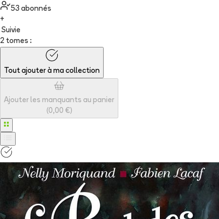
53
abonné
s
+
Suivie
2 tomes :
Tout ajouter à
ma collection
Ajouter les manquants au panier
(
0,00 €
)