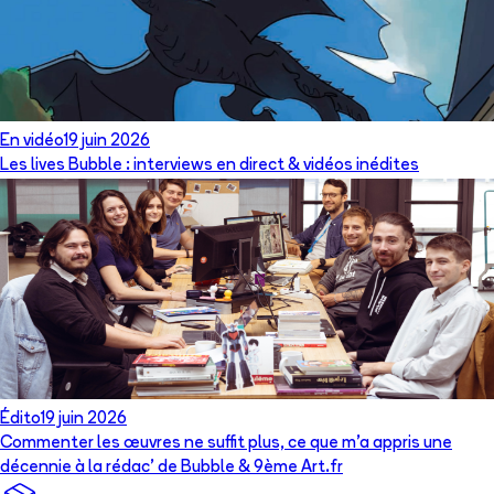
En vidéo
19 juin 2026
Les lives Bubble : interviews en direct & vidéos inédites
Édito
19 juin 2026
Commenter les œuvres ne suffit plus, ce que m’a appris une
décennie à la rédac’ de Bubble & 9ème Art.fr