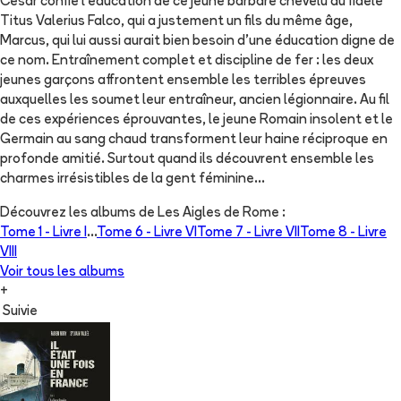
César confie l'éducation de ce jeune barbare chevelu au fidèle
Titus Valerius Falco, qui a justement un fils du même âge,
Marcus, qui lui aussi aurait bien besoin d'une éducation digne de
ce nom. Entraînement complet et discipline de fer : les deux
jeunes garçons affrontent ensemble les terribles épreuves
auxquelles les soumet leur entraîneur, ancien légionnaire. Au fil
de ces expériences éprouvantes, le jeune Romain insolent et le
Germain au sang chaud transforment leur haine réciproque en
profonde amitié. Surtout quand ils découvrent ensemble les
charmes irrésistibles de la gent féminine...
Découvrez les albums de
Les Aigles de Rome
:
Tome 1 -
Livre I
...
Tome 6 -
Livre VI
Tome 7 -
Livre VII
Tome 8 -
Livre
VIII
Voir tous les albums
+
Suivie