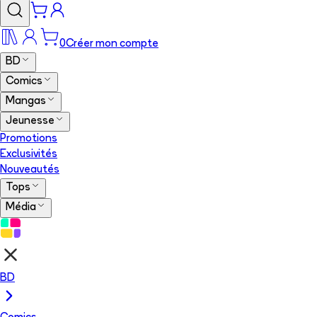
0
Créer mon compte
BD
Comics
Mangas
Jeunesse
Promotions
Exclusivités
Nouveautés
Tops
Média
BD