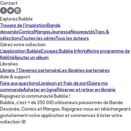
Contact
Explorez Bubble
Trouvez de l'inspiration
Bande
dessinée
Comics
Mangas
Jeunesse
Nouveautés
Tops &
sélections
Toutes les séries
Tous les auteurs
Gérez votre collection
L'application Bubble
Essayez Bubble Infinity
Notre programme de
fidélité
Ajouter un album
Librairies
Libraire ? Devenez partenaire
Les librairies partenaires
Aide & support
Foire aux questions
Livraison et frais de port
Suivre ma
commande
Acheter en ligne
Réserver et retirer en librairie
Rejoignez la communauté Bubble !
Bubble, c'est + de 250 000 utilisateurs passionnés de Bande
Dessinée, Comics et Mangas. Rejoignez-nous en téléchargeant
gratuitement notre application et commencez à lister votre
collection
🤓