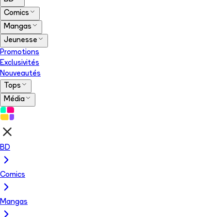
Comics
Mangas
Jeunesse
Promotions
Exclusivités
Nouveautés
Tops
Média
BD
Comics
Mangas