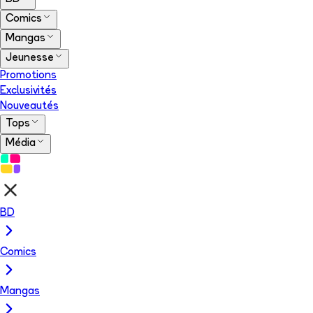
Comics
Mangas
Jeunesse
Promotions
Exclusivités
Nouveautés
Tops
Média
BD
Comics
Mangas