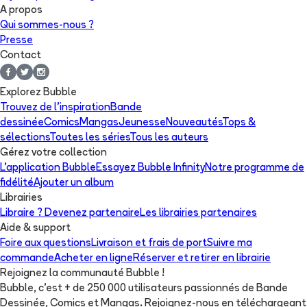
A propos
Qui sommes-nous ?
Presse
Contact
Explorez Bubble
Trouvez de l'inspiration
Bande
dessinée
Comics
Mangas
Jeunesse
Nouveautés
Tops &
sélections
Toutes les séries
Tous les auteurs
Gérez votre collection
L'application Bubble
Essayez Bubble Infinity
Notre programme de
fidélité
Ajouter un album
Librairies
Libraire ? Devenez partenaire
Les librairies partenaires
Aide & support
Foire aux questions
Livraison et frais de port
Suivre ma
commande
Acheter en ligne
Réserver et retirer en librairie
Rejoignez la communauté Bubble !
Bubble, c'est + de 250 000 utilisateurs passionnés de Bande
Dessinée, Comics et Mangas. Rejoignez-nous en téléchargeant