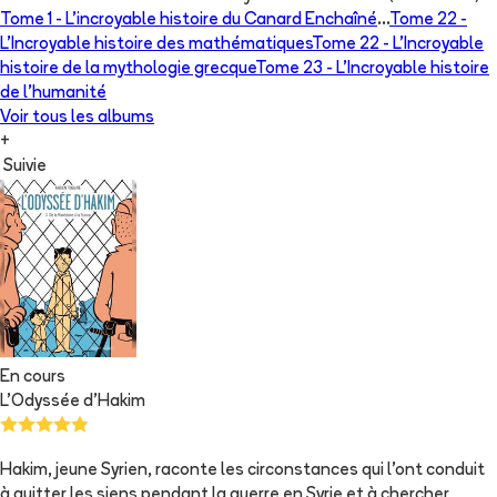
Tome 1 -
L'incroyable histoire du Canard Enchaîné
...
Tome 22 -
L'Incroyable histoire des mathématiques
Tome 22 -
L'Incroyable
histoire de la mythologie grecque
Tome 23 -
L'Incroyable histoire
de l'humanité
Voir tous les albums
+
Suivie
En cours
L'Odyssée d'Hakim
Hakim, jeune Syrien, raconte les circonstances qui l'ont conduit
à quitter les siens pendant la guerre en Syrie et à chercher