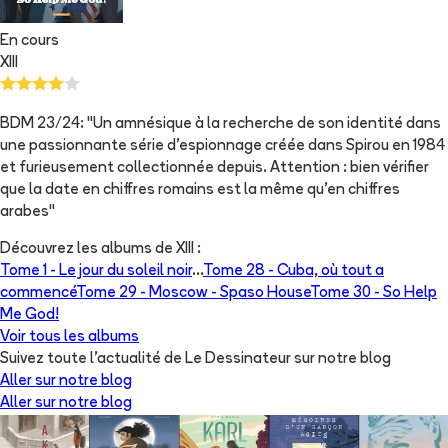
En cours
XIII
BDM 23/24: "Un amnésique à la recherche de son identité dans
une passionnante série d'espionnage créée dans Spirou en 1984
et furieusement collectionnée depuis. Attention : bien vérifier
que la date en chiffres romains est la même qu'en chiffres
arabes"
Découvrez les albums de
XIII
:
Tome 1 -
Le jour du soleil noir
...
Tome 28 -
Cuba, où tout a
commencé
Tome 29 -
Moscow - Spaso House
Tome 30 -
So Help
Me God!
Voir tous les albums
Suivez toute l'actualité de Le Dessinateur sur notre blog
Aller sur notre blog
Aller sur notre blog