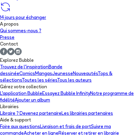
14 jours pour échanger
A propos
Qui sommes-nous ?
Presse
Contact
Explorez Bubble
Trouvez de l'inspiration
Bande
dessinée
Comics
Mangas
Jeunesse
Nouveautés
Tops &
sélections
Toutes les séries
Tous les auteurs
Gérez votre collection
L'application Bubble
Essayez Bubble Infinity
Notre programme de
fidélité
Ajouter un album
Librairies
Libraire ? Devenez partenaire
Les librairies partenaires
Aide & support
Foire aux questions
Livraison et frais de port
Suivre ma
commande
Acheter en ligne
Réserver et retirer en librairie