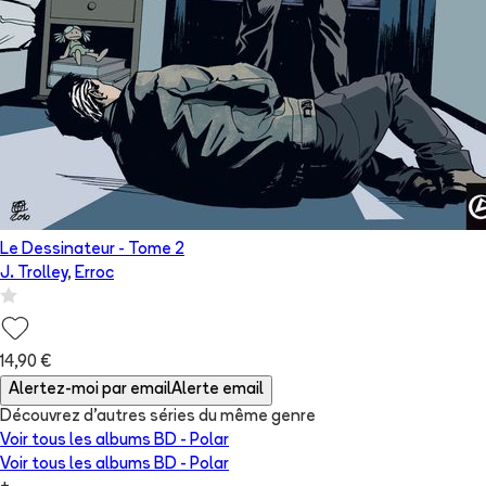
Le Dessinateur
- Tome
2
J. Trolley
,
Erroc
14,90 €
Alertez-moi par email
Alerte email
Découvrez d'autres séries du même genre
Voir tous les albums
BD - Polar
Voir tous les albums
BD - Polar