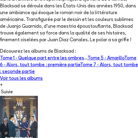
Blacksad se déroule dans les États-Unis des années 1950, dans
une ambiance qui évoque le roman noir de la littérature
américaine. Transfigurée par le dessin et les couleurs sublimes
de Juanjo Guarnido, d'une maestria époustouflante, Blacksad
trouve également sa force dans la qualité de ses histoires,
finement ciselées par Juan Diaz Canales. Le polar a sa griffe !
Découvrez les albums de
Blacksad
:
Tome 1 -
Quelque part entre les ombres
...
Tome 5 -
Amarillo
Tome
6 -
Alors, tout tombe : première partie
Tome 7 -
Alors, tout tombe
: seconde partie
Voir tous les albums
+
Suivie