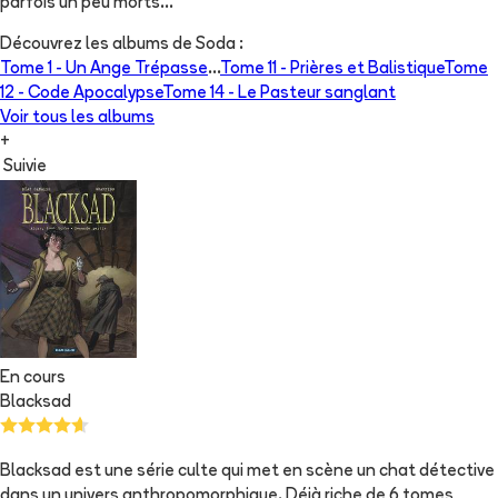
parfois un peu morts..."
Découvrez les albums de
Soda
:
Tome 1 -
Un Ange Trépasse
...
Tome 11 -
Prières et Balistique
Tome
12 -
Code Apocalypse
Tome 14 -
Le Pasteur sanglant
Voir tous les albums
+
Suivie
En cours
Blacksad
Blacksad est une série culte qui met en scène un chat détective
dans un univers anthropomorphique. Déjà riche de 6 tomes,