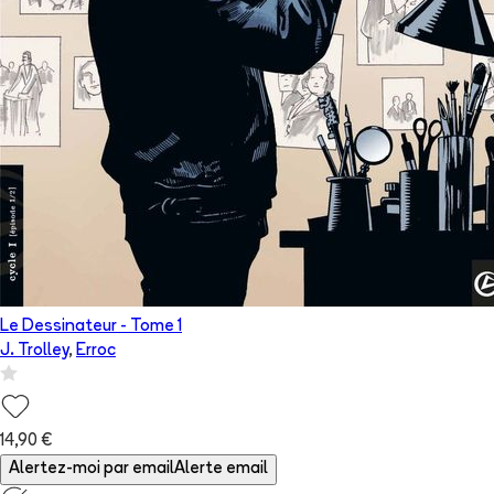
Le Dessinateur
- Tome
1
J. Trolley
,
Erroc
14,90 €
Alertez-moi par email
Alerte email