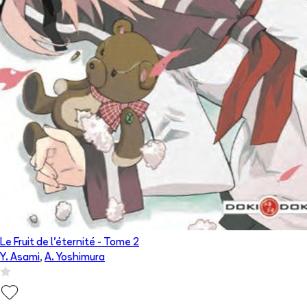
Le Fruit de l'éternité
- Tome
2
Y. Asami
,
A. Yoshimura