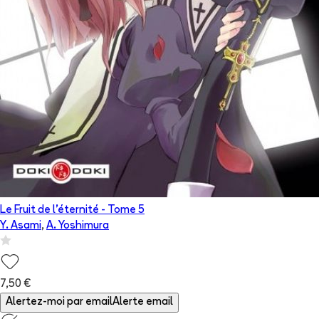
Le Fruit de l'éternité
- Tome
5
Y. Asami
,
A. Yoshimura
7,50 €
Alertez-moi par email
Alerte email