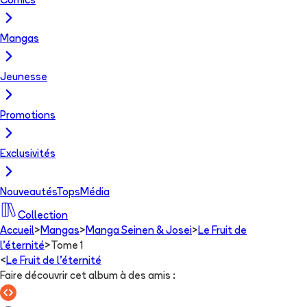
Comics
Mangas
Jeunesse
Promotions
Exclusivités
Nouveautés
Tops
Média
Collection
Accueil
>
Mangas
>
Manga Seinen & Josei
>
Le Fruit de
l'éternité
>
Tome 1
<
Le Fruit de l'éternité
Faire découvrir cet album à des amis
: