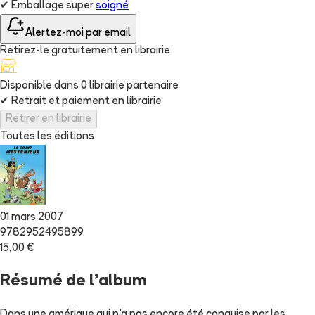
✔
Emballage super
soigné
Alertez-moi par email
Retirez-le gratuitement en librairie
Disponible dans
0
librairie
partenaire
✔
Retrait et paiement en librairie
Retirer en librairie
Toutes les éditions
01 mars 2007
9782952495899
15,00 €
Résumé de l'album
Dans une amérique qui n’a pas encore été conquise par les