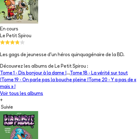
En cours
Le Petit Spirou
Les gags de jeunesse d'un héros quinquagénaire de la BD.
Découvrez les albums de
Le Petit Spirou
:
Tome 1 -
Dis bonjour à la dame !
...
Tome 18 -
La vérité sur tout
!
Tome 19 -
On parle pas la bouche pleine !
Tome 20 -
Y a pas de «
mais » !
Voir tous les albums
+
Suivie