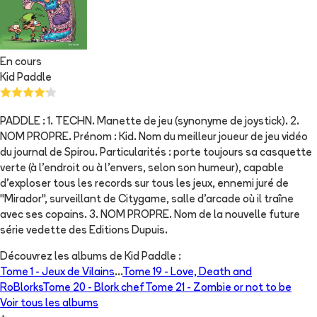
En cours
Kid Paddle
PADDLE : 1. TECHN. Manette de jeu (synonyme de joystick). 2.
NOM PROPRE. Prénom : Kid. Nom du meilleur joueur de jeu vidéo
du journal de Spirou. Particularités : porte toujours sa casquette
verte (à l'endroit ou à l'envers, selon son humeur), capable
d'exploser tous les records sur tous les jeux, ennemi juré de
"Mirador", surveillant de Citygame, salle d'arcade où il traîne
avec ses copains. 3. NOM PROPRE. Nom de la nouvelle future
série vedette des Editions Dupuis.
Découvrez les albums de
Kid Paddle
:
Tome 1 -
Jeux de Vilains
...
Tome 19 -
Love, Death and
RoBlorks
Tome 20 -
Blork chef
Tome 21 -
Zombie or not to be
Voir tous les albums