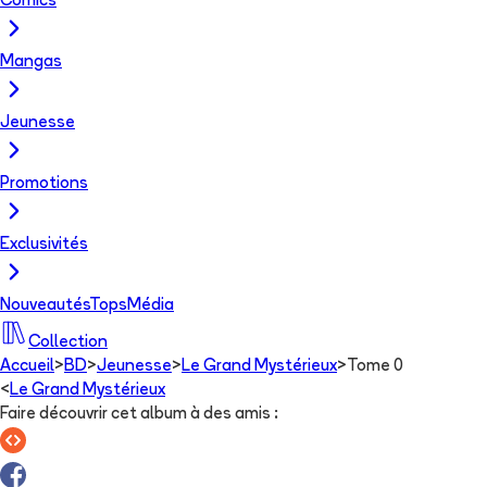
Comics
Mangas
Jeunesse
Promotions
Exclusivités
Nouveautés
Tops
Média
Collection
Accueil
>
BD
>
Jeunesse
>
Le Grand Mystérieux
>
Tome 0
<
Le Grand Mystérieux
Faire découvrir cet album à des amis
: