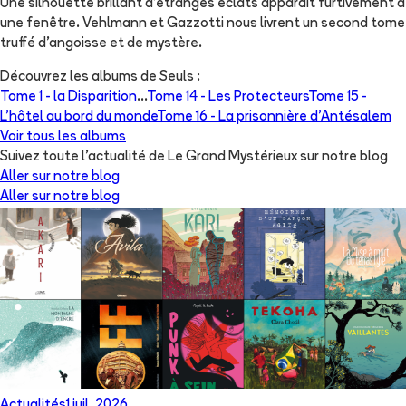
Une silhouette brillant d'étranges éclats apparaît furtivement à
une fenêtre. Vehlmann et Gazzotti nous livrent un second tome
truffé d'angoisse et de mystère.
Découvrez les albums de
Seuls
:
Tome 1 -
la Disparition
...
Tome 14 -
Les Protecteurs
Tome 15 -
L'hôtel au bord du monde
Tome 16 -
La prisonnière d'Antésalem
Voir tous les albums
Suivez toute l'actualité de Le Grand Mystérieux sur notre blog
Aller sur notre blog
Aller sur notre blog
Actualités
1 juil. 2026