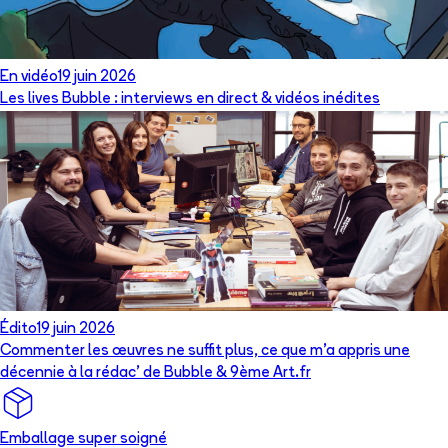
En vidéo
19 juin 2026
Les lives Bubble : interviews en direct & vidéos inédites
Édito
19 juin 2026
Commenter les œuvres ne suffit plus, ce que m’a appris une
décennie à la rédac’ de Bubble & 9ème Art.fr
Emballage super soigné