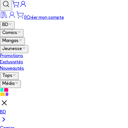
0
Créer mon compte
BD
Comics
Mangas
Jeunesse
Promotions
Exclusivités
Nouveautés
Tops
Média
BD