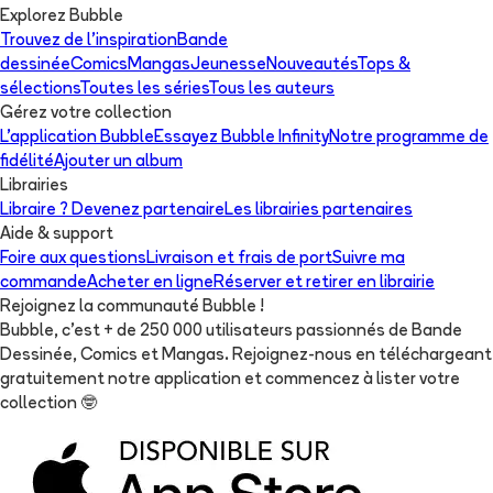
Explorez Bubble
Trouvez de l'inspiration
Bande
dessinée
Comics
Mangas
Jeunesse
Nouveautés
Tops &
sélections
Toutes les séries
Tous les auteurs
Gérez votre collection
L'application Bubble
Essayez Bubble Infinity
Notre programme de
fidélité
Ajouter un album
Librairies
Libraire ? Devenez partenaire
Les librairies partenaires
Aide & support
Foire aux questions
Livraison et frais de port
Suivre ma
commande
Acheter en ligne
Réserver et retirer en librairie
Rejoignez la communauté Bubble !
Bubble, c'est + de 250 000 utilisateurs passionnés de Bande
Dessinée, Comics et Mangas. Rejoignez-nous en téléchargeant
gratuitement notre application et commencez à lister votre
collection
🤓