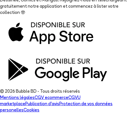
Dessinée, Comics et Mangas. Rejoignez-nous en téléchargeant
gratuitement notre application et commencez à lister votre
collection
🤓
© 2026 Bubble BD - Tous droits réservés
Mentions légales
CGV ecommerce
CGVU
marketplace
Publication d'avis
Protection de vos données
personelles
Cookies