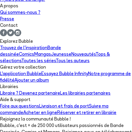
A propos
Qui sommes-nous ?
Presse
Contact
Explorez Bubble
Trouvez de l'inspiration
Bande
dessinée
Comics
Mangas
Jeunesse
Nouveautés
Tops &
sélections
Toutes les séries
Tous les auteurs
Gérez votre collection
L'application Bubble
Essayez Bubble Infinity
Notre programme de
fidélité
Ajouter un album
Librairies
Libraire ? Devenez partenaire
Les librairies partenaires
Aide & support
Foire aux questions
Livraison et frais de port
Suivre ma
commande
Acheter en ligne
Réserver et retirer en librairie
Rejoignez la communauté Bubble !
Bubble, c'est + de 250 000 utilisateurs passionnés de Bande