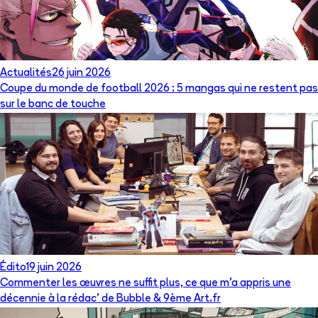
Actualités
26 juin 2026
Coupe du monde de football 2026 : 5 mangas qui ne restent pas
sur le banc de touche
Édito
19 juin 2026
Commenter les œuvres ne suffit plus, ce que m’a appris une
décennie à la rédac’ de Bubble & 9ème Art.fr