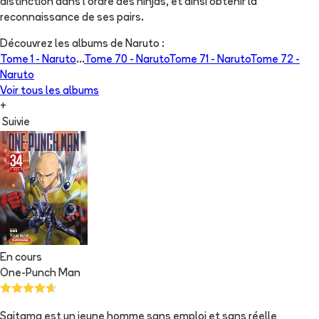
distinction dans l'ordre des ninjas, et ainsi obtenir la
reconnaissance de ses pairs.
Découvrez les albums de
Naruto
:
Tome 1 -
Naruto
...
Tome 70 -
Naruto
Tome 71 -
Naruto
Tome 72 -
Naruto
Voir tous les albums
+
Suivie
En cours
One-Punch Man
Saitama est un jeune homme sans emploi et sans réelle