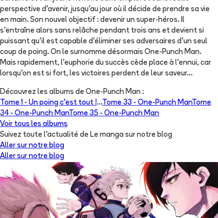
perspective d'avenir, jusqu'au jour où il décide de prendre sa vie
en main. Son nouvel objectif : devenir un super-héros. Il
s'entraîne alors sans relâche pendant trois ans et devient si
puissant qu'il est capable d'éliminer ses adversaires d'un seul
coup de poing. On le surnomme désormais One-Punch Man.
Mais rapidement, l'euphorie du succès cède place à l'ennui, car
lorsqu'on est si fort, les victoires perdent de leur saveur...
Découvrez les albums de
One-Punch Man
:
Tome 1 -
Un poing c’est tout !
...
Tome 33 -
One-Punch Man
Tome
34 -
One-Punch Man
Tome 35 -
One-Punch Man
Voir tous les albums
Suivez toute l'actualité de Le manga sur notre blog
Aller sur notre blog
Aller sur notre blog