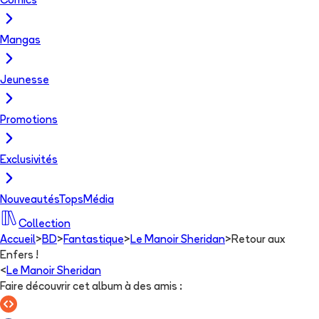
Comics
Mangas
Jeunesse
Promotions
Exclusivités
Nouveautés
Tops
Média
Collection
Accueil
>
BD
>
Fantastique
>
Le Manoir Sheridan
>
Retour aux
Enfers !
<
Le Manoir Sheridan
Faire découvrir cet album à des amis
: