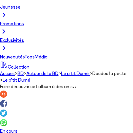
Jeunesse
Promotions
Exclusivités
Nouveautés
Tops
Média
Collection
Accueil
>
BD
>
Autour de la BD
>
Le p'tit Dumé
>
Doudou la peste
<
Le p'tit Dumé
Faire découvrir cet album à des amis
:
En cours