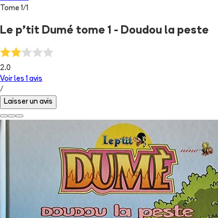
Tome
1
/
1
Le p'tit Dumé tome 1 - Doudou la peste
2.0
Voir les
1
avis
/
Laisser un avis