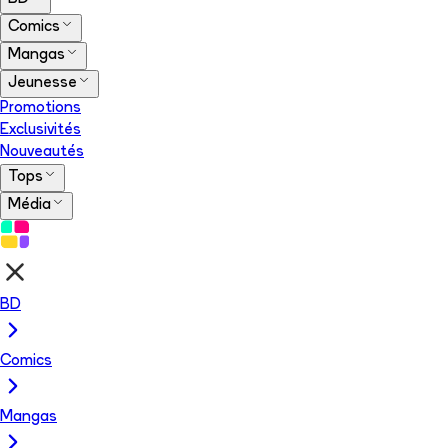
Comics
Mangas
Jeunesse
Promotions
Exclusivités
Nouveautés
Tops
Média
BD
Comics
Mangas