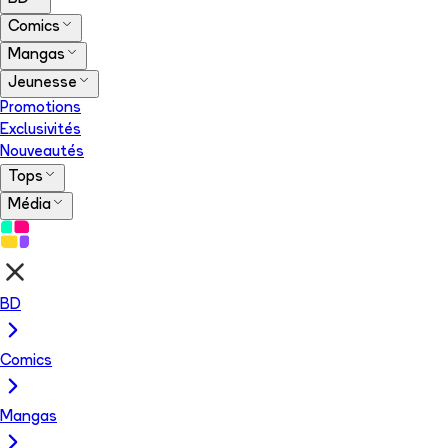
Comics
Mangas
Jeunesse
Promotions
Exclusivités
Nouveautés
Tops
Média
BD
Comics
Mangas